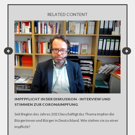
RELATED CONTENT
INTERV
Die SPD 
Scholz. 
IMPFPFLICHT IN DER DISKUSSION - INTERVIEW UND
STIMMEN ZUR CORONAIMPFUNG
Seit Beginn des Jahres 2021 beschäftigt das Thema Impfen die
Bürgerinnen und Bürger in Deutschland. Wie stehen sie zu einer
Impflicht?