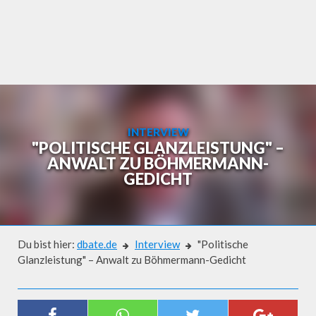
Skip
to
content
INTERVIEW
"POLITISCHE GLANZLEISTUNG" –
ANWALT ZU BÖHMERMANN-
GEDICHT
Du bist hier:
dbate.de
Interview
"Politische
Glanzleistung" – Anwalt zu Böhmermann-Gedicht
Interview
"POLITISCHE GLANZLEISTUNG" –