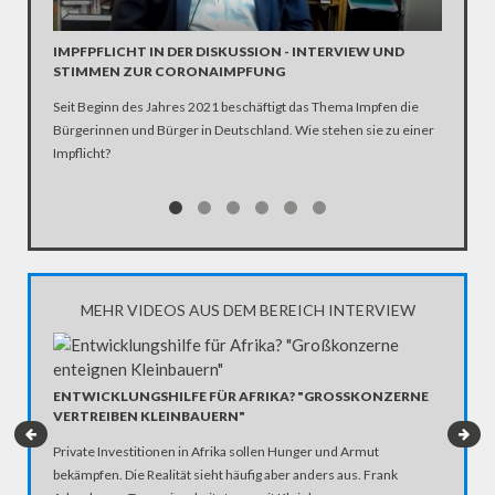
Die SPD 
Scholz. 
IMPFPFLICHT IN DER DISKUSSION - INTERVIEW UND
STIMMEN ZUR CORONAIMPFUNG
Seit Beginn des Jahres 2021 beschäftigt das Thema Impfen die
Bürgerinnen und Bürger in Deutschland. Wie stehen sie zu einer
Impflicht?
MEHR VIDEOS AUS DEM BEREICH INTERVIEW
ENTWICKLUNGSHILFE FÜR AFRIKA? "GROSSKONZERNE V
ERTREIBEN KLEINBAUERN"
Private Investitionen in Afrika sollen Hunger und Armut
bekämpfen. Die Realität sieht häufig aber anders aus. Frank