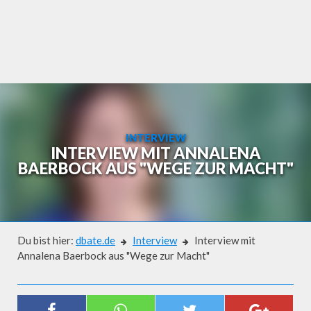
Skip
to
content
INTERVIEW
INTERVIEW MIT ANNALENA
BAERBOCK AUS "WEGE ZUR MACHT"
Du bist hier:
dbate.de
Interview
Interview mit
Annalena Baerbock aus "Wege zur Macht"
Interview
INTERVIEW MIT ANNALENA