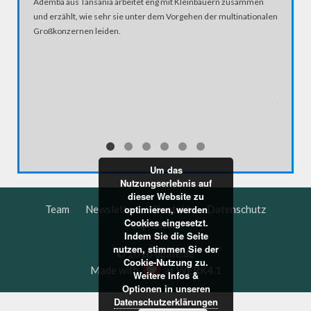
Ademba aus Tansania arbeitet eng mit Kleinbauern zusammen
und erzählt, wie sehr sie unter dem Vorgehen der multinationalen
Großkonzernen leiden.
HELMUT
Vier Tag
und Geda
jeden Ta
Um das
Nutzungserlebnis auf
dieser Website zu
optimieren, werden
Team
Newsletter
Kontakt
Datenschutz
Cookies eingesetzt.
Impressum
Indem Sie die Seite
nutzen, stimmen Sie der
© 2016 dbate.de
Cookie-Nutzung zu.
Made with
at
WERK4.1
Weitere Infos &
Optionen in unseren
Datenschutzerklärungen