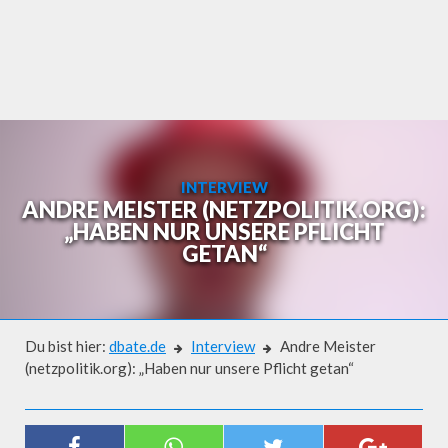
Skip
to
content
INTERVIEW
ANDRE MEISTER (NETZPOLITIK.ORG):
„HABEN NUR UNSERE PFLICHT
GETAN“
Du bist hier:
dbate.de
Interview
Andre Meister
(netzpolitik.org): „Haben nur unsere Pflicht getan“
Interview
ANDRE MEISTER