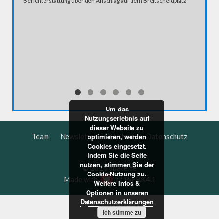
Berichterstattung über den Anschlag auf dem Breitscheidplatz
Der Ton 
Trump st
frauenfe
zweiten 
Washingt
kommenti
Kandidat
Um das
Nutzungserlebnis auf
dieser Website zu
Team
Newsletter
Kontakt
Datenschutz
optimieren, werden
Cookies eingesetzt.
Impressum
Indem Sie die Seite
nutzen, stimmen Sie der
© 2016 dbate.de
Cookie-Nutzung zu.
Made with
at
WERK4.1
Weitere Infos &
Optionen in unseren
Datenschutzerklärungen
Ich stimme zu