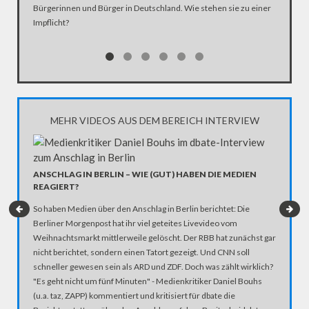
Bürgerinnen und Bürger in Deutschland. Wie stehen sie zu einer
Impflicht?
MEHR VIDEOS AUS DEM BEREICH INTERVIEW
ANSCHLAG IN BERLIN – WIE (GUT) HABEN DIE MEDIEN
REAGIERT?
So haben Medien über den Anschlag in Berlin berichtet: Die
Berliner Morgenpost hat ihr viel geteites Livevideo vom
Weihnachtsmarkt mittlerweile gelöscht. Der RBB hat zunächst gar
nicht berichtet, sondern einen Tatort gezeigt. Und CNN soll
schneller gewesen sein als ARD und ZDF. Doch was zählt wirklich?
"Es geht nicht um fünf Minuten" - Medienkritiker Daniel Bouhs
TRUMP 
(u.a. taz, ZAPP) kommentiert und kritisiert für dbate die
VON GE