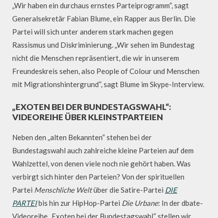
„Wir haben ein durchaus ernstes Parteiprogramm“, sagt
Generalsekretär Fabian Blume, ein Rapper aus Berlin. Die
Partei will sich unter anderem stark machen gegen
Rassismus und Diskriminierung. „Wir sehen im Bundestag
nicht die Menschen repräsentiert, die wir in unserem
Freundeskreis sehen, also People of Colour und Menschen
mit Migrationshintergrund“, sagt Blume im Skype-Interview.
„EXOTEN BEI DER BUNDESTAGSWAHL“:
VIDEOREIHE ÜBER KLEINSTPARTEIEN
Neben den „alten Bekannten“ stehen bei der
Bundestagswahl auch zahlreiche kleine Parteien auf dem
Wahlzettel, von denen viele noch nie gehört haben. Was
verbirgt sich hinter den Parteien? Von der spirituellen
Partei
Menschliche Welt
über die Satire-Partei
DIE
PARTEI
bis hin zur HipHop-Partei
Die Urbane
: In der dbate-
Videoreihe „Exoten bei der Bundestagswahl“ stellen wir