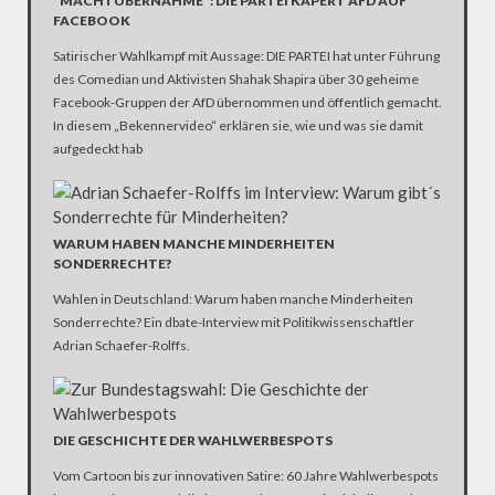
"MACHTÜBERNAHME": DIE PARTEI KAPERT AFD AUF
FACEBOOK
Satirischer Wahlkampf mit Aussage: DIE PARTEI hat unter Führung
des Comedian und Aktivisten Shahak Shapira über 30 geheime
Facebook-Gruppen der AfD übernommen und öffentlich gemacht.
In diesem „Bekennervideo“ erklären sie, wie und was sie damit
aufgedeckt hab
WARUM HABEN MANCHE MINDERHEITEN
SONDERRECHTE?
Wahlen in Deutschland: Warum haben manche Minderheiten
Sonderrechte? Ein dbate-Interview mit Politikwissenschaftler
Adrian Schaefer-Rolffs.
DIE GESCHICHTE DER WAHLWERBESPOTS
Vom Cartoon bis zur innovativen Satire: 60 Jahre Wahlwerbespots