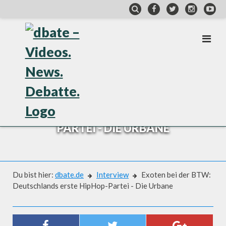
Skip
to
content
INTERVIEW
EXOTEN BEI DER BTW:
DEUTSCHLANDS ERSTE HIPHOP-
PARTEI - DIE URBANE
Du bist hier:
dbate.de
Interview
Exoten bei der BTW:
Deutschlands erste HipHop-Partei - Die Urbane
Interview
EXOTEN BEI DER BTW: