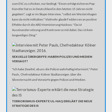
zum ESC zu schicken, nur bedingt. "Einen erfolgreicheren Pop-
Künstler hat es in Deutschland in den letzten 15 Jahren nicht
gegeben", sagt er im Skype-Interview, "selbst ein Westernhagen
kann da nicht mithalten." Vielmehr glaubt Feddersen an positive
Effekte durch die ARD-Nominierung Naidoos: "Da ist
Auseinandersetzung und Kontroverse mit dabei. Das ist kein
langweiliges Ding."
SEXUELLE ÜBERGRIFFE: HABEN POLIZEI UND MEDIEN
VERSAGT?
"Ich habe Zweifel, ob uns die Polizei wahrhaftig informiert," Peter
Pauls, Chefredakteur Kölner Stadtanzeiger, über die
Silvesternacht und Vorwürfe gegen Polizei und Medien.
TERRORISMUS-EXPERTE UL-HAQ ERKLÄRT DIE NEUE
STRATEGIE DES IS