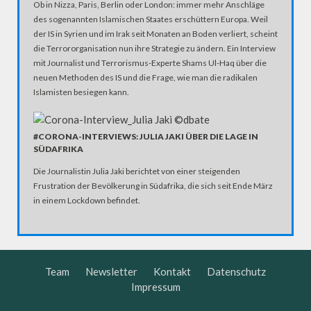
Ob in Nizza, Paris, Berlin oder London: immer mehr Anschläge
des sogenannten Islamischen Staates erschüttern Europa. Weil
der IS in Syrien und im Irak seit Monaten an Boden verliert, scheint
die Terrororganisation nun ihre Strategie zu ändern. Ein Interview
mit Journalist und Terrorismus-Experte Shams Ul-Haq über die
neuen Methoden des IS und die Frage, wie man die radikalen
Islamisten besiegen kann.
#CORONA-INTERVIEWS: JULIA JAKI ÜBER DIE LAGE IN
SÜDAFRIKA
Die Journalistin Julia Jaki berichtet von einer steigenden
Frustration der Bevölkerung in Südafrika, die sich seit Ende März
in einem Lockdown befindet.
Team
Newsletter
Kontakt
Datenschutz
Impressum