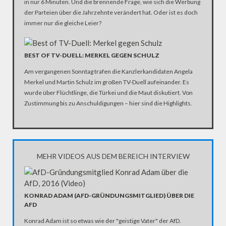
in nur 6 Minuten. Und die brennende Frage, wie sich die Werbung
der Parteien über die Jahrzehnte verändert hat. Oder ist es doch
immer nur die gleiche Leier?
BEST OF TV-DUELL: MERKEL GEGEN SCHULZ
Am vergangenen Sonntag trafen die Kanzlerkandidaten Angela
Merkel und Martin Schulz im großen TV-Duell aufeinander. Es
wurde über Flüchtlinge, die Türkei und die Maut diskutiert. Von
Zustimmung bis zu Anschuldigungen – hier sind die Highlights.
MEHR VIDEOS AUS DEM BEREICH INTERVIEW
KONRAD ADAM (AFD-GRÜNDUNGSMITGLIED) ÜBER DIE
AFD
Konrad Adam ist so etwas wie der "geistige Vater" der AfD.