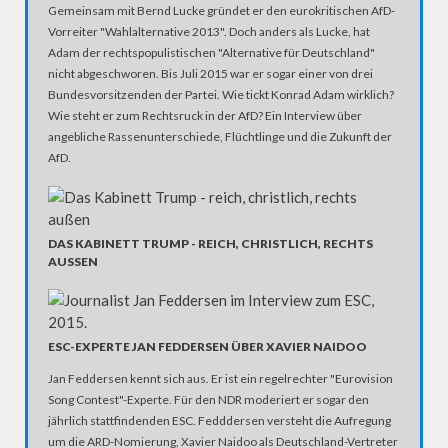
Gemeinsam mit Bernd Lucke gründet er den eurokritischen AfD-
Vorreiter "Wahlalternative 2013". Doch anders als Lucke, hat
Adam der rechtspopulistischen "Alternative für Deutschland"
nicht abgeschworen. Bis Juli 2015 war er sogar einer von drei
Bundesvorsitzenden der Partei. Wie tickt Konrad Adam wirklich?
Wie steht er zum Rechtsruck in der AfD? Ein Interview über
angebliche Rassenunterschiede, Flüchtlinge und die Zukunft der
AfD.
DAS KABINETT TRUMP - REICH, CHRISTLICH, RECHTS
AUSSEN
ESC-EXPERTE JAN FEDDERSEN ÜBER XAVIER NAIDOO
Jan Feddersen kennt sich aus. Er ist ein regelrechter "Eurovision
Song Contest"-Experte. Für den NDR moderiert er sogar den
jährlich stattfindenden ESC. Fedddersen versteht die Aufregung
um die ARD-Nomierung, Xavier Naidoo als Deutschland-Vertreter