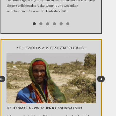
Das Videotagebuch „Ein Jahr im Stillstand. Ein Jahr Corona.“ zeigt
die persönlichen Eindrücke, Gefühle und Gedanken
Was ist schlim
verschiedener Personen im Frühjahr 2020.
Ehen segnet, K
Kirche Zugang
MEHR VIDEOS AUS DEM BEREICH DOKU
MEIN SOMALIA – ZWISCHEN KRIEG UND ARMUT
WISCH UND W