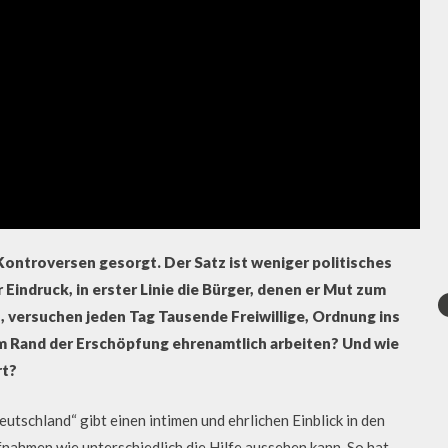
Kontroversen gesorgt. Der Satz ist weniger politisches
r Eindruck, in erster Linie die Bürger, denen er Mut zum
, versuchen jeden Tag Tausende Freiwillige, Ordnung ins
um Rand der Erschöpfung ehrenamtlich arbeiten? Und wie
rt?
eutschland“ gibt einen intimen und ehrlichen Einblick in den
ufnahmen wie unterschiedlich die Hilfe aussehen kann. So hat