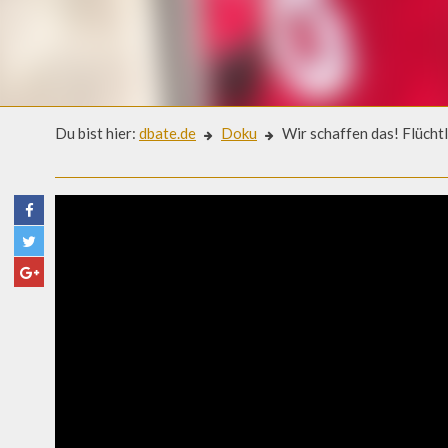
Du bist hier:
dbate.de
Doku
Wir schaffen das! Flüchtl
Doku
WIR SCHAFFEN DAS! FLÜCH