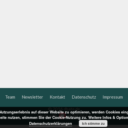
Team
Newsletter
Kontakt
Datenschutz
Impressum
© 2016 dbate.de
utzungserlebnis auf dieser Website zu optimieren, werden Cookies ein
Made with
at
WERK4.1
Seite nutzen, stimmen Sie der Cookie-Nutzung zu. Weitere Infos & Optio
Datenschutzerklärungen
Ich stimme zu