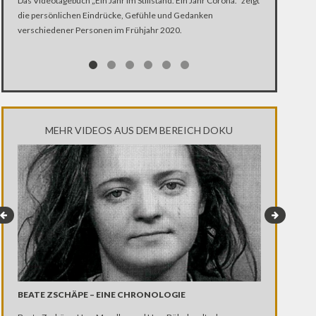
Das Videotagebuch „Ein Jahr im Stillstand. Ein Jahr Corona.“ zeigt
die persönlichen Eindrücke, Gefühle und Gedanken
Was ist schlim
verschiedener Personen im Frühjahr 2020.
Ehen segnet, K
Kirche Zugang
MEHR VIDEOS AUS DEM BEREICH DOKU
GROUNDHOPP
BEATE ZSCHÄPE – EINE CHRONOLOGIE