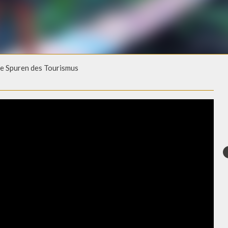
e Spuren des Tourismus
 SPUREN DES TOURISMUS