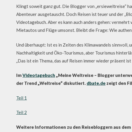
Klingt soweit ganz gut. Die Blogger von „ersieweltreise“ 
Abenteuer ausgetauscht. Doch Reisen ist teuer und der „Blo
Videotagebuch. Aber es kann auch anders gehen: vermehr
Mietautos und Flüge umsonst. Bleibt die Frage: Wie authent
Und überhaupt: Ist es in Zeiten des Klimawandels sinnvoll, 
Nachhaltigkeit und Öko-Tourismus, aber Tourismus hinterlä
„Das ist ein Thema, das auf Reisen immer wieder präsent ist u
Im
Videotagebuch
„Meine Weltreise – Blogger unterwe
der Trend „Weltreise“ diskutiert.
dbate.de
zeigt den Fil
Teil 1
Teil 2
Weitere Informationen zu den Reisebloggern aus dem 