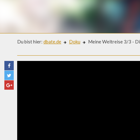
Du bist hier:
dbate.de
Doku
Meine Weltreise 3/3 - Di
Doku
MEINE WELTREISE 3/3 - DIE