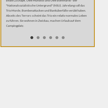
Heute Wemble
Beate Zschäpe, Uwe Mundlos und Uwe Böhnhardt - der
Champions Lea
"Nationalsozialistische Untergrund" (NSU). Jahrelang soll das
Alltag. Aber m
Trio Morde, Bombenattacken und Banküberfälle verübt haben.
Reisemühe auf 
Abseits des Terrors scheint das Trio ein relativ normales Leben
Groundhopper w
zu führen. Sie wohnen in Zwickau, machen Urlaub auf dem
im Stadion dab
Campingplatz.