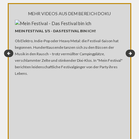
MEHR VIDEOS AUS DEM BEREICH DOKU
MEIN FESTIVAL 1/5 - DAS FESTIVAL BIN ICH!
MEIN K
Ob Elektro, Indie-Pop oder Heavy Metal: die Festival-Saison hat
begonnen. Hunderttausende tanzen sich zu den Bässen der
Kuba war
Musik in den Rausch – trotz vermüllter Campingplätze,
Westen a
verschlammter Zelte und stinkender Dixi-Klos. In "Mein Festival"
an, der 
berichten leidenschaftliche Festivalgänger von der Party ihres
deutlich
Lebens.
nur wirts
Kuba im 
dokument