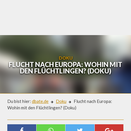
Skip
to
content
DOKU
FLUCHT NACH EUROPA: WOHIN MIT
DEN FLÜCHTLINGEN? (DOKU)
Du bist hier:
dbate.de
Doku
Flucht nach Europa:
Wohin mit den Flüchtlingen? (Doku)
Doku
FLUCHT NACH EUROPA: WOHIN