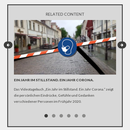
RELATED CONTENT
EIN JAHR IM STILLSTAND. EIN JAHR CORONA.
ARTE R
DER KA
Das Videotagebuch „Ein Jahr im Stillstand. Ein Jahr Corona.“ zeigt
die persönlichen Eindrücke, Gefühle und Gedanken
Was ist 
verschiedener Personen im Frühjahr 2020.
Ehen seg
Kirche Z