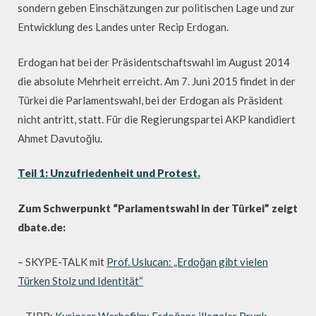
sondern geben Einschätzungen zur politischen Lage und zur
Entwicklung des Landes unter Recip Erdogan.
Erdogan hat bei der Präsidentschaftswahl im August 2014
die absolute Mehrheit erreicht. Am 7. Juni 2015 findet in der
Türkei die Parlamentswahl, bei der Erdogan als Präsident
nicht antritt, statt. Für die Regierungspartei AKP kandidiert
Ahmet Davutoğlu.
Teil 1: Unzufriedenheit und Protest.
Zum Schwerpunkt “Parlamentswahl in der Türkei” zeigt
dbate.de:
– SKYPE-TALK mit
Prof. Uslucan: „Erdoğan gibt vielen
Türken Stolz und Identität“
– TIPP:
Kurioser Werbefilm: Erdoğans illegaler Prunk-