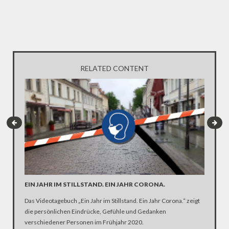
RELATED CONTENT
EIN JAHR IM STILLSTAND. EIN JAHR CORONA.
ARTE R
DER KA
Das Videotagebuch „Ein Jahr im Stillstand. Ein Jahr Corona.“ zeigt
die persönlichen Eindrücke, Gefühle und Gedanken
Was ist 
verschiedener Personen im Frühjahr 2020.
Ehen seg