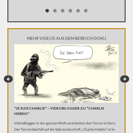
Kirche Z
MEHR VIDEOS AUS DEM BEREICH DOKU
"JE SUIS CHARLIE" – VIDEOBLOGGER ZU "CHARLIE
MEIN E
HEBDO"
Höher, w
Videoblogger in der ganzen Welt verarbeiten den Terror in Paris.
ultimativ
Der Terrorüberfall auf die Satirezeitschrift „Charlie Hebdo“ ist in
komplett