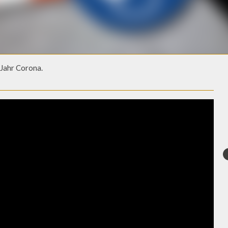
n Jahr Corona.
IN JAHR CORONA.