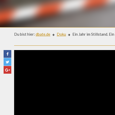
Du bist hier:
dbate.de
Doku
Ein Jahr im Stillstand. Ei
Doku
EIN JAHR IM STILLSTAND. E