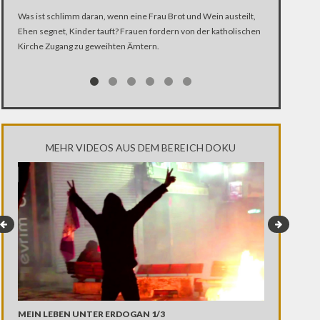
Seit mehr als 
Was ist schlimm daran, wenn eine Frau Brot und Wein austeilt,
ostafrikanisch
Ehen segnet, Kinder tauft? Frauen fordern von der katholischen
ihn Musiker B
Kirche Zugang zu geweihten Ämtern.
MEHR VIDEOS AUS DEM BEREICH DOKU
MEIN LEBEN UNTER ERDOGAN 1/3
MEIN LEBEN 