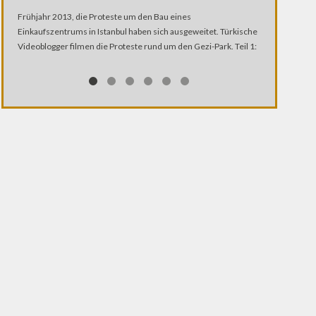
KRIEGSSPUR
Frühjahr 2013, die Proteste um den Bau eines
Wie lebt man 
Einkaufszentrums in Istanbul haben sich ausgeweitet. Türkische
beschossen wi
Videoblogger filmen die Proteste rund um den Gezi-Park. Teil 1:
Bombardierung
zerstörte Häu