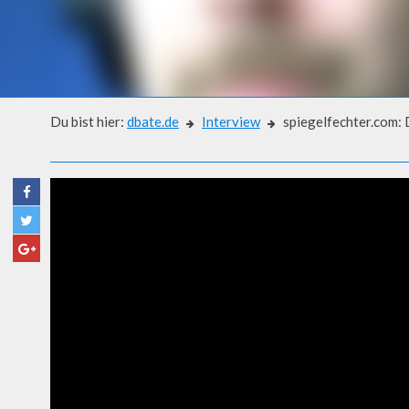
Du bist hier:
dbate.de
Interview
spiegelfechter.com: 
Interview
SPIEGELFECHTER.COM: DIE 
KLASSISCHEN MEDIEN