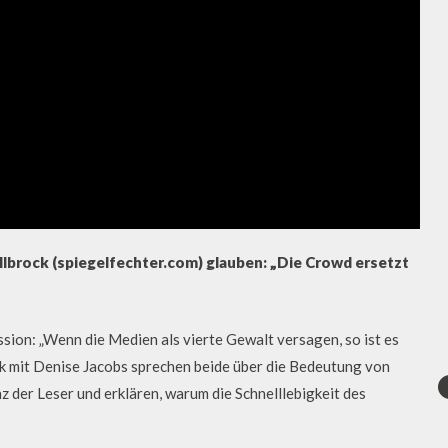
llbrock (spiegelfechter.com) glauben: „Die Crowd ersetzt
ion: „Wenn die Medien als vierte Gewalt versagen, so ist es
k mit Denise Jacobs sprechen beide über die Bedeutung von
der Leser und erklären, warum die Schnelllebigkeit des