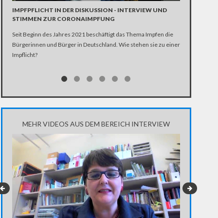
Die SPD entsch
IMPFPFLICHT IN DER DISKUSSION - INTERVIEW UND
Scholz. Dennoc
STIMMEN ZUR CORONAIMPFUNG
Seit Beginn des Jahres 2021 beschäftigt das Thema Impfen die
Bürgerinnen und Bürger in Deutschland. Wie stehen sie zu einer
Impflicht?
MEHR VIDEOS AUS DEM BEREICH INTERVIEW