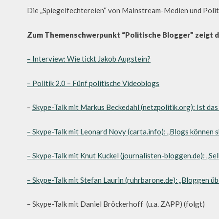
Die „Spiegelfechtereien“ von Mainstream-Medien und Polit
Zum Themenschwerpunkt “Politische Blogger” zeigt d
– Interview: Wie tickt Jakob Augstein?
– Politik 2.0 – Fünf politische Videoblogs
–
Skype-Talk mit Markus Beckedahl (netzpolitik.org): Ist das
– Skype-Talk mit Leonard Novy (carta.info): „Blogs können 
– Skype-Talk mit Knut Kuckel (journalisten-bloggen.de): „Se
– Skype-Talk mit Stefan Laurin (ruhrbarone.de): „Bloggen üb
– Skype-Talk mit Daniel Bröckerhoff (u.a. ZAPP) (folgt)