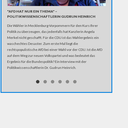
EX-VW-MANA
"AFD HAT NUR EIN THEMA" –
POLITIKWISSENSCHAFTLERIN GUDRUN HEINRICH
Das Landgeric
Die Wähler in Mecklenburg-Vorpommern für den Kurs Ihrer
Anstiftung un
Politik zu überzeugen, das jedenfalls hat Kanzlerin Angela
das Betriebsve
Merkel nicht geschafft. Für die CDU ist das Wahlergebnis ein
zwei Jahren u
waschechtes Desaster. Zum erste Mal liegt die
Korruptionsaff
rechtspopulistische AfD bei einer Wahl vor der CDU. Ist die AfD
auf dem Weg zur neuen Volkspartei und was bedeutet das
Ergebnis für die Bundespolitik? Ein Interview mit der
Politikwissenschaftlerin Dr. Gudrun Heinrich.