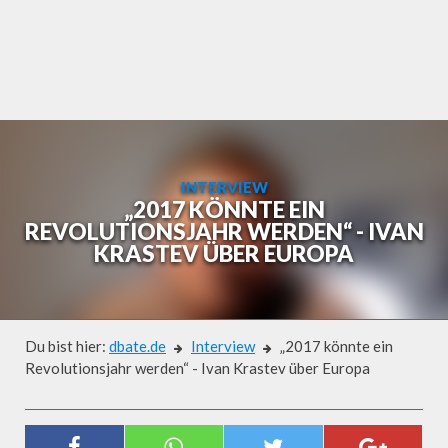
Skip
to
content
INTERVIEW
„2017 KÖNNTE EIN
REVOLUTIONSJAHR WERDEN“ - IVAN
KRASTEV ÜBER EUROPA
Du bist hier:
dbate.de
Interview
„2017 könnte ein
Revolutionsjahr werden“ - Ivan Krastev über Europa
Interview
„2017 KÖNNTE EIN