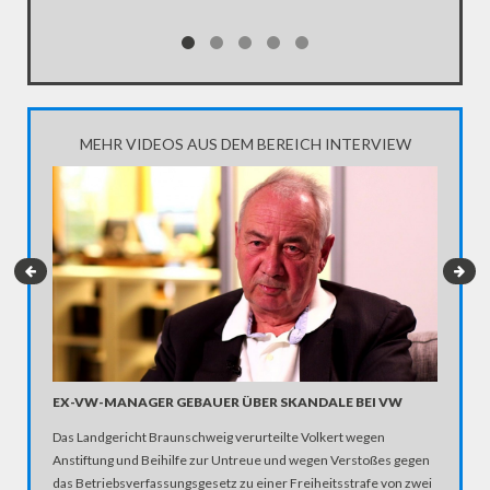
MEHR VIDEOS AUS DEM BEREICH INTERVIEW
EX-VW-MANAGER GEBAUER ÜBER SKANDALE BEI VW
FOTOGR
FOTOG
Das Landgericht Braunschweig verurteilte Volkert wegen
Dank Ins
Anstiftung und Beihilfe zur Untreue und wegen Verstoßes gegen
Bestandt
das Betriebsverfassungsgesetz zu einer Freiheitsstrafe von zwei