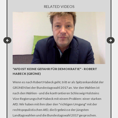
RELATED VIDEOS
"AFD IST KEINE GEFAHR FÜR DEMOKRATIE" - ROBERT
"DAS I
HABECK (GRÜNE)
BREXIT
Wenn es nach Robert Habeck geht, tritt er als Spitzenkandidat der
Er hat a
GRÜNEN bei der Bundestagswahl 2017 an. Vor den Wahlen ist
findet Ni
nach den Wahlen - und die konfrontieren Schleswig-Holsteins
deutlich
Vize-Regierungschef Habeck mit einem Problem: einer starken
sollte, a
AfD. Wir haben mit ihm über den "richtigen Umgang" mit der
rechtspopulistischen AfD, die Ergebnisse der jüngsten
Landtagswahlen und die Bundestagswahl 2017 gesprochen.