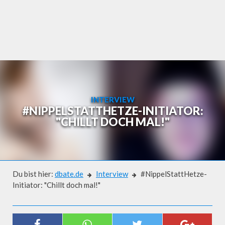
Skip
to
content
INTERVIEW
#NIPPELSTATTHETZE-INITIATOR:
"CHILLT DOCH MAL!"
Du bist hier:
dbate.de
Interview
#NippelStattHetze-
Initiator: "Chillt doch mal!"
Interview
#NIPPELSTATTHETZE-INITIATOR: