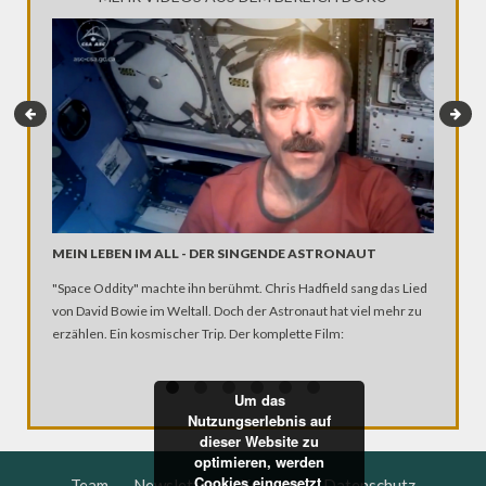
MEIN LEBEN IM ALL - DER SINGENDE ASTRONAUT
KUBA 1
"Space Oddity" machte ihn berühmt. Chris Hadfield sang das Lied
Als Fide
von David Bowie im Weltall. Doch der Astronaut hat viel mehr zu
1959 die
erzählen. Ein kosmischer Trip. Der komplette Film:
Kameras 
kubanisc
Um das
Nutzungserlebnis auf
dieser Website zu
optimieren, werden
Cookies eingesetzt.
Team
Newsletter
Kontakt
Datenschutz