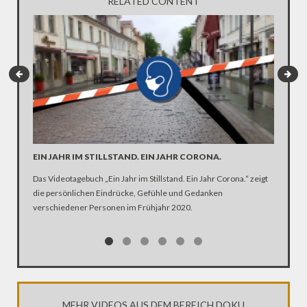
RELATED CONTENT
EIN JAHR IM STILLSTAND. EIN JAHR CORONA.
ARTE R
DER KA
Das Videotagebuch „Ein Jahr im Stillstand. Ein Jahr Corona.“ zeigt
die persönlichen Eindrücke, Gefühle und Gedanken
Was ist 
verschiedener Personen im Frühjahr 2020.
Ehen seg
Kirche Z
MEHR VIDEOS AUS DEM BEREICH DOKU