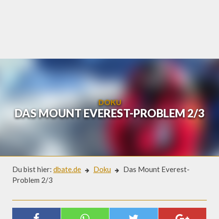
Skip
to
content
DOKU
DAS MOUNT EVEREST-PROBLEM 2/3
Du bist hier:
dbate.de
Doku
Das Mount Everest-
Problem 2/3
Doku
DAS MOUNT EVEREST-PROBLEM