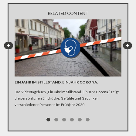
RELATED CONTENT
EIN JAHR IM STILLSTAND. EIN JAHR CORONA.
ARTE R
DER KA
Das Videotagebuch „Ein Jahr im Stillstand. Ein Jahr Corona.“ zeigt
die persönlichen Eindrücke, Gefühle und Gedanken
Was ist 
verschiedener Personen im Frühjahr 2020.
Ehen seg
Kirche Z