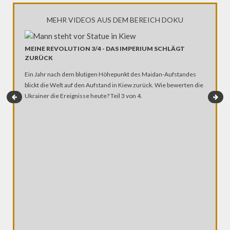
MEHR VIDEOS AUS DEM BEREICH DOKU
MEINE REVOLUTION 3/4 - DAS IMPERIUM SCHLÄGT
ZURÜCK
Ein Jahr nach dem blutigen Höhepunkt des Maidan-Aufstandes
blickt die Welt auf den Aufstand in Kiew zurück. Wie bewerten die
Ukrainer die Ereignisse heute? Teil 3 von 4.
FLUCHT
FLÜCHT
Bis Ende
Deutschl
EU-Polit
Flüchtli
menschen
Flüchtlin