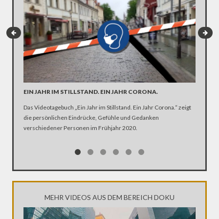
EIN JAHR IM STILLSTAND. EIN JAHR CORONA.
ARTE R
DER KA
Das Videotagebuch „Ein Jahr im Stillstand. Ein Jahr Corona.“ zeigt
die persönlichen Eindrücke, Gefühle und Gedanken
Was ist 
verschiedener Personen im Frühjahr 2020.
Ehen seg
Kirche Z
MEHR VIDEOS AUS DEM BEREICH DOKU