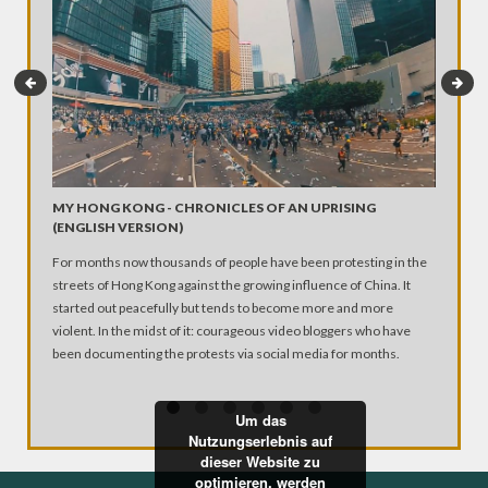
MY HONG KONG - CHRONICLES OF AN UPRISING
ZIKA – 
(ENGLISH VERSION)
Wie gefä
For months now thousands of people have been protesting in the
Brasilian
streets of Hong Kong against the growing influence of China. It
Besonder
started out peacefully but tends to become more and more
übertrag
violent. In the midst of it: courageous video bloggers who have
Schädelf
been documenting the protests via social media for months.
Ausgerec
Janeiro s
Brasilie
Um das
die Epid
Nutzungserlebnis auf
dieser Website zu
optimieren, werden