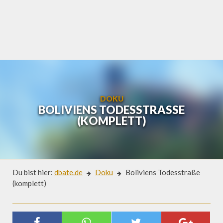
Skip
to
content
DOKU
BOLIVIENS TODESSTRASSE (
KOMPLETT)
Du bist hier:
dbate.de
Doku
Boliviens Todesstraße
(komplett)
Doku
BOLIVIENS TODESSTRASSE (