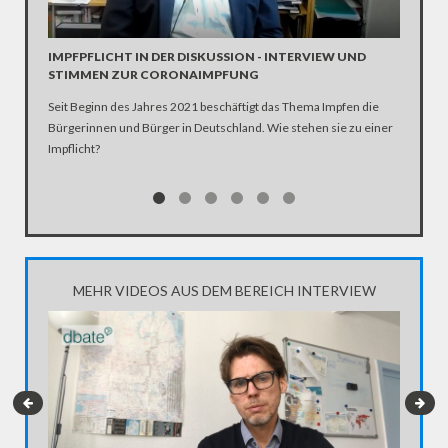
INTERV
Die SPD 
Scholz. 
IMPFPFLICHT IN DER DISKUSSION - INTERVIEW UND
STIMMEN ZUR CORONAIMPFUNG
Seit Beginn des Jahres 2021 beschäftigt das Thema Impfen die
Bürgerinnen und Bürger in Deutschland. Wie stehen sie zu einer
Impflicht?
MEHR VIDEOS AUS DEM BEREICH INTERVIEW