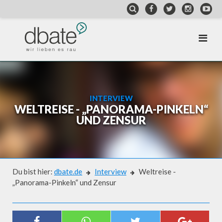
Skip
to
content
INTERVIEW
WELTREISE - „PANORAMA-PINKELN“
UND ZENSUR
Du bist hier:
dbate.de
Interview
Weltreise -
„Panorama-Pinkeln“ und Zensur
Interview
WELTREISE - „PANORAMA-