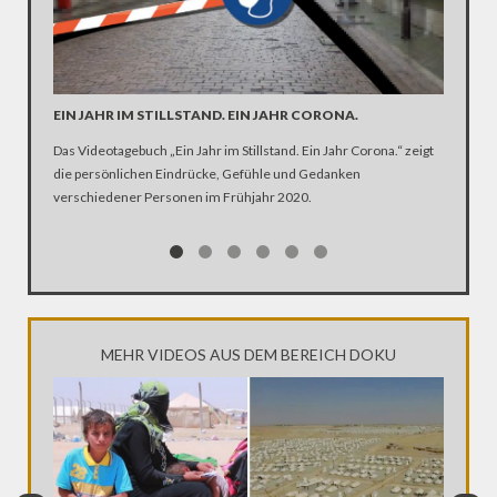
EIN JAHR IM STILLSTAND. EIN JAHR CORONA.
ARTE R
DER KA
Das Videotagebuch „Ein Jahr im Stillstand. Ein Jahr Corona.“ zeigt
die persönlichen Eindrücke, Gefühle und Gedanken
Was ist 
verschiedener Personen im Frühjahr 2020.
Ehen seg
Kirche Z
MEHR VIDEOS AUS DEM BEREICH DOKU