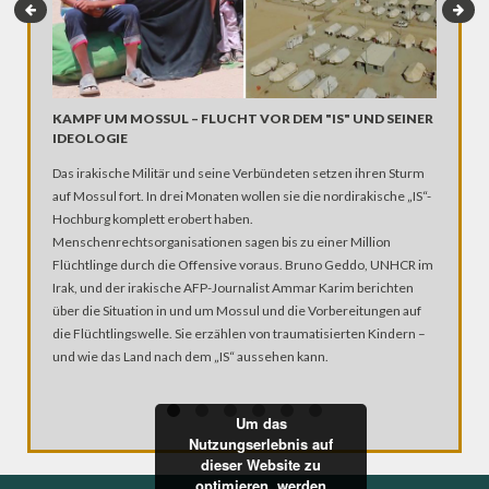
KAMPF UM MOSSUL – FLUCHT VOR DEM "IS" UND SEINER
MEIN L
IDEOLOGIE
Neonazis
Das irakische Militär und seine Verbündeten setzen ihren Sturm
Homosexua
auf Mossul fort. In drei Monaten wollen sie die nordirakische „IS“-
homosexu
Hochburg komplett erobert haben.
Teil 1: 
Menschenrechtsorganisationen sagen bis zu einer Million
Flüchtlinge durch die Offensive voraus. Bruno Geddo, UNHCR im
Irak, und der irakische AFP-Journalist Ammar Karim berichten
über die Situation in und um Mossul und die Vorbereitungen auf
die Flüchtlingswelle. Sie erzählen von traumatisierten Kindern –
und wie das Land nach dem „IS“ aussehen kann.
Um das
Nutzungserlebnis auf
dieser Website zu
optimieren, werden