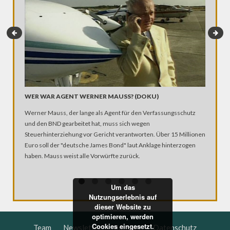
TRANSG
WER WAR AGENT WERNER MAUSS? (DOKU)
Mann ode
Werner Mauss, der lange als Agent für den Verfassungsschutz
geboren, 
und den BND gearbeitet hat, muss sich wegen
Transgen
Steuerhinterziehung vor Gericht verantworten. Über 15 Millionen
berichte
Euro soll der "deutsche James Bond" laut Anklage hinterzogen
ihrem We
haben. Mauss weist alle Vorwürfte zurück.
Geschlec
Um das
Nutzungserlebnis auf
dieser Website zu
optimieren, werden
Cookies eingesetzt.
Team
Newsletter
Kontakt
Datenschutz