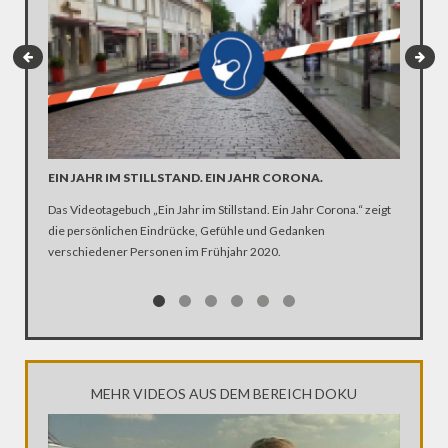
EIN JAHR IM STILLSTAND. EIN JAHR CORONA.
ARTE R
DER KA
Das Videotagebuch „Ein Jahr im Stillstand. Ein Jahr Corona.“ zeigt
die persönlichen Eindrücke, Gefühle und Gedanken
Was ist 
verschiedener Personen im Frühjahr 2020.
Ehen seg
Kirche Z
MEHR VIDEOS AUS DEM BEREICH DOKU