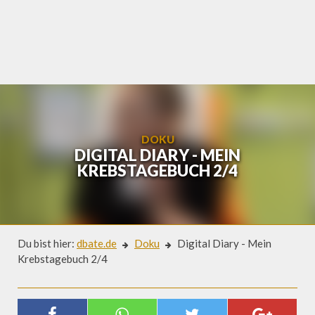
Skip
to
content
DOKU
DIGITAL DIARY - MEIN
KREBSTAGEBUCH 2/4
Du bist hier:
dbate.de
Doku
Digital Diary - Mein
Krebstagebuch 2/4
Doku
DIGITAL DIARY - MEIN