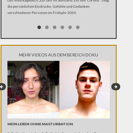
Das Videotagebuch „Ein Jahr im Stillstand. Ein Jahr Corona.“ zeigt
die persönlichen Eindrücke, Gefühle und Gedanken
Was ist schlim
verschiedener Personen im Frühjahr 2020.
Ehen segnet, K
Kirche Zugang
MEHR VIDEOS AUS DEM BEREICH DOKU
MEIN LEBEN OHNE MASTURBATION
TRANSGENDE