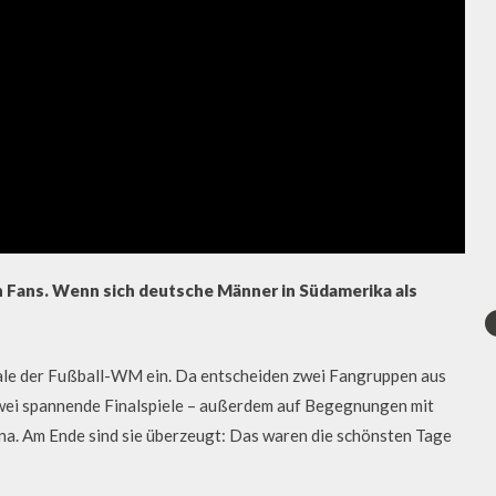
n Fans. Wenn sich deutsche Männer in Südamerika als
nale der Fußball-WM ein. Da entscheiden zwei Fangruppen aus
f zwei spannende Finalspiele – außerdem auf Begegnungen mit
a. Am Ende sind sie überzeugt: Das waren die schönsten Tage