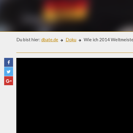
Du bist hier:
dbate.de
Doku
Wie ich 2014 Weltmeiste
Doku
WIE ICH 2014 WELTMEISTER