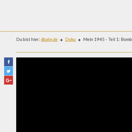
Du bist hier:
dbate.de
Doku
Mein 1945 - Teil 1: Bom
Doku
MEIN 1945 - TEIL 1: BOMB