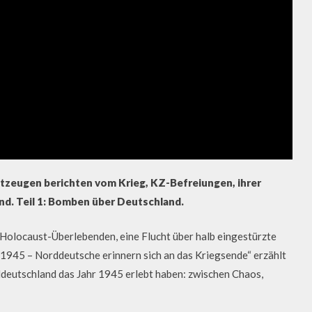
itzeugen berichten vom Krieg, KZ-Befreiungen, ihrer
d. Teil 1: Bomben über Deutschland.
r Holocaust-Überlebenden, eine Flucht über halb eingestürzte
 1945 – Norddeutsche erinnern sich an das Kriegsende“ erzählt
deutschland das Jahr 1945 erlebt haben: zwischen Chaos,