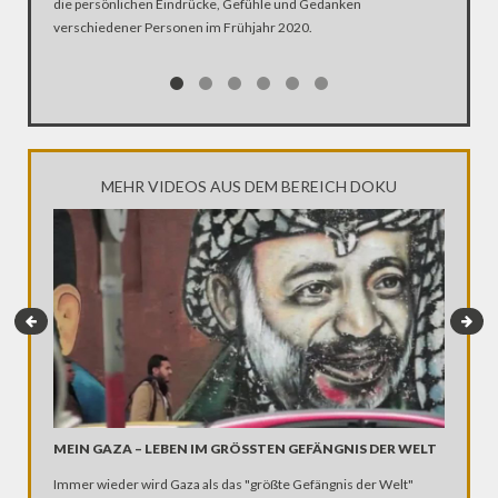
die persönlichen Eindrücke, Gefühle und Gedanken
Was ist 
verschiedener Personen im Frühjahr 2020.
Ehen seg
Kirche Z
MEHR VIDEOS AUS DEM BEREICH DOKU
MEIN GAZA – LEBEN IM GRÖSSTEN GEFÄNGNIS DER WELT
MEIN K
Immer wieder wird Gaza als das "größte Gefängnis der Welt"
Kuba war