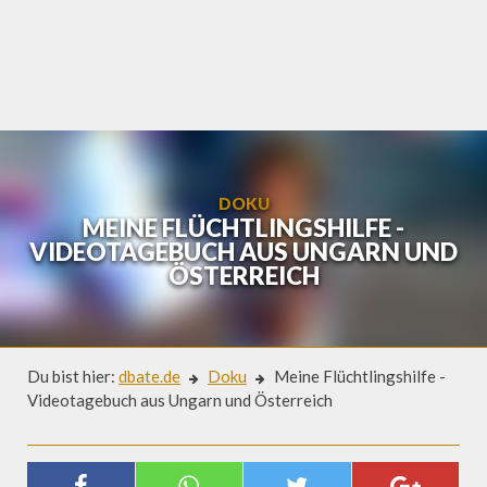
Skip
to
content
DOKU
MEINE FLÜCHTLINGSHILFE -
VIDEOTAGEBUCH AUS UNGARN UND
ÖSTERREICH
Du bist hier:
dbate.de
Doku
Meine Flüchtlingshilfe -
Videotagebuch aus Ungarn und Österreich
Doku
MEINE FLÜCHTLINGSHILFE -