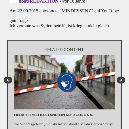
RELATED CONTENT
EIN JAHR IM STILLSTAND. EIN JAHR CORONA.
ARTE R
DER KA
Das Videotagebuch „Ein Jahr im Stillstand. Ein Jahr Corona.“ zeigt