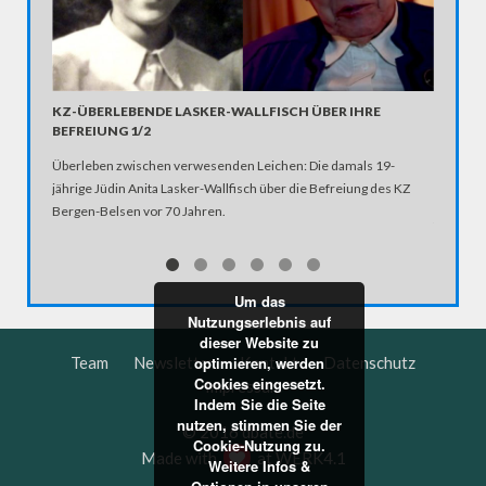
KZ-ÜBERLEBENDE LASKER-WALLFISCH ÜBER IHRE
BEFREIUNG 1/2
IM ZUG
Überleben zwischen verwesenden Leichen: Die damals 19-
SATIRI
jährige Jüdin Anita Lasker-Wallfisch über die Befreiung des KZ
Im Inter
Bergen-Belsen vor 70 Jahren.
frischge
seine ne
Rechtsex
Um das
Nutzungserlebnis auf
dieser Website zu
Team
Newsletter
Kontakt
Datenschutz
optimieren, werden
Cookies eingesetzt.
Impressum
Indem Sie die Seite
nutzen, stimmen Sie der
© 2016 dbate.de
Cookie-Nutzung zu.
Made with
at
WERK4.1
Weitere Infos &