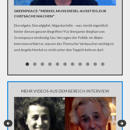
GREENPEACE: "MERKEL MUSS DIESEL-AUSSTIEG ZUR
PROBO
CHEFSACHE MACHEN"
Was habe
Dieselgate, Dieselgipfel, Abgaskartelle – was steckt eigentlich
Energie-
hinter diesen ganzen Begriffen? Für Benjamin Stephan von
probono 
Greenpeace eindeutig: Das Versagen der Politik. Im dbate-
Interview erklärt er, warum das Thema für Verbaucher wichtig ist
und Angela Merkel es nicht unter den Teppich kehren darf.
MEHR VIDEOS AUS DEM BEREICH INTERVIEW