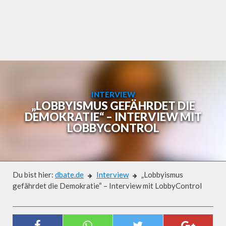
Skip
to
content
INTERVIEW
„LOBBYISMUS GEFÄHRDET DIE
DEMOKRATIE“ – INTERVIEW MIT
LOBBYCONTROL
Du bist hier:
dbate.de
Interview
„Lobbyismus
gefährdet die Demokratie“ – Interview mit LobbyControl
Interview
„LOBBYISMUS GEFÄHRDET DIE