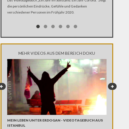
Das Videotagebuch „Ein Jahr im Stillstand. Ein Jahr Corona.“ zeigt
die persönlichen Eindrücke, Gefühle und Gedanken
Was ist schlim
verschiedener Personen im Frühjahr 2020.
Ehen segnet, K
Kirche Zugang
MEHR VIDEOS AUS DEM BEREICH DOKU
MEIN LEBEN UNTER ERDOGAN - VIDEOTAGEBUCH AUS
DROP AND R
ISTANBUL