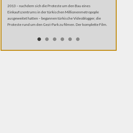
Ein BMX-Club 
2013 – nachdem sich die Proteste um den Bau eines
Mehrzada hat 
Einkaufszentrums in der türkischen Millionenmetropople
und Terror ge
ausgeweitet hatten – begannen türkische Videoblogger, die
Ride" gegründ
Proteste rund um den Gezi-Park zu filmen. Der komplette Film.
bewegende Ges