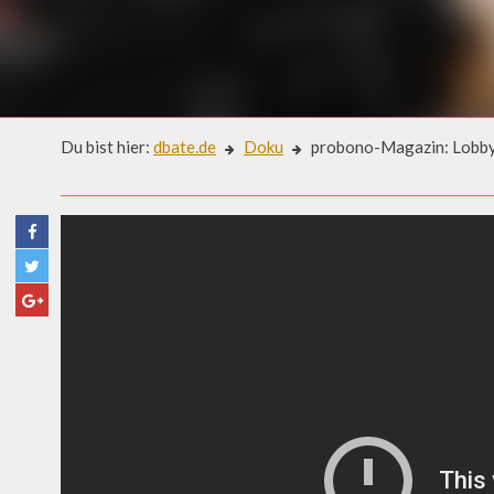
Du bist hier:
dbate.de
Doku
probono-Magazin: Lobby-
Doku
PROBONO-MAGAZIN: LOBBY-