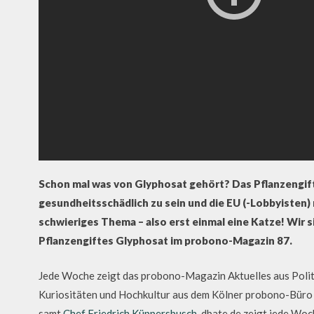
Schon mal was von Glyphosat gehört? Das Pflanzengif
gesundheitsschädlich zu sein und die EU (-Lobbyisten)
schwieriges Thema – also erst einmal eine Katze! Wir si
Pflanzengiftes Glyphosat im probono-Magazin 87.
Jede Woche zeigt das probono-Magazin Aktuelles aus Politi
Kuriositäten und Hochkultur aus dem Kölner probono-Büro i
samt
Chef Friedrich Küppersbusch
. dbate.de zeigt jede Wo