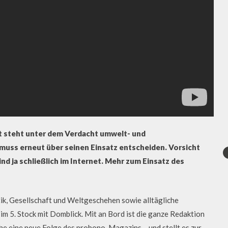
t steht unter dem Verdacht umwelt- und
 muss erneut über seinen Einsatz entscheiden. Vorsicht
nd ja schließlich im Internet. Mehr zum Einsatz des
k, Gesellschaft und Weltgeschehen sowie alltägliche
m 5. Stock mit Domblick. Mit an Bord ist die ganze Redaktion
che eine neue Folge des probono-Magazins – und stellt es zur