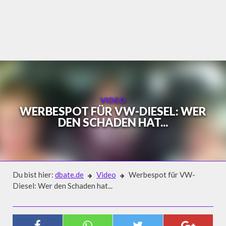
Skip
to
content
VIDEO
WERBESPOT FÜR VW-DIESEL: WER
DEN SCHADEN HAT...
Du bist hier:
dbate.de
Video
Werbespot für VW-
Diesel: Wer den Schaden hat...
Video
WERBESPOT FÜR VW-DIESEL: WER