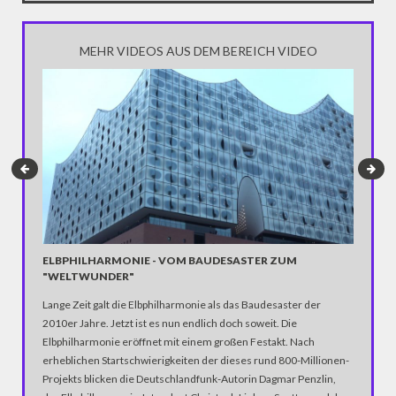
MEHR VIDEOS AUS DEM BEREICH VIDEO
LAVATA
Wenn du 
aktuell a
Helikopt
Inneren 
ein giga
ELBPHILHARMONIE - VOM BAUDESASTER ZUM
"WELTWUNDER"
Lange Zeit galt die Elbphilharmonie als das Baudesaster der
2010er Jahre. Jetzt ist es nun endlich doch soweit. Die
Elbphilharmonie eröffnet mit einem großen Festakt. Nach
erheblichen Startschwierigkeiten der dieses rund 800-Millionen-
Projekts blicken die Deutschlandfunk-Autorin Dagmar Penzlin,