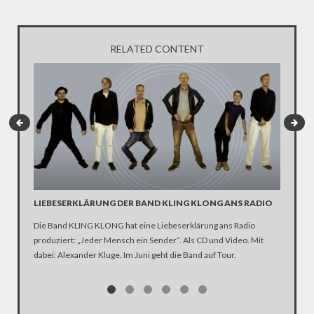
RELATED CONTENT
LIEBESERKLÄRUNG DER BAND KLING KLONG ANS RADIO
"WIR B
ANHÄN
Die Band KLING KLONG hat eine Liebeserklärung ans Radio
produziert: „Jeder Mensch ein Sender“. Als CD und Video. Mit
In der D
dabei: Alexander Kluge. Im Juni geht die Band auf Tour.
Katastro
über die
Notwendi
gewinne