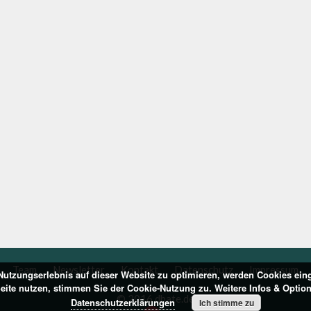
Team
Newsletter
Kontakt
Datenschutz
Impressum
utzungserlebnis auf dieser Website zu optimieren, werden Cookies ein
Seite nutzen, stimmen Sie der Cookie-Nutzung zu. Weitere Infos & Optio
© 2016 dbate.de
Datenschutzerklärungen
Ich stimme zu