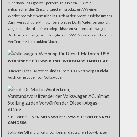
Superbowl, das größte Sportereignis in den USA mit
entsprechenden Einschaltquoten, produziert VW einen
Werbespot mit einem Kind in Darth Vader-Montur (siehe unten).
Darin versucht die Miniaturversion des Darth Vader vergeblich,
Gegenstände mit seinen telepathischen Kräften zu bewegen.
Doch nichts bewegt sich - lediglich ein VW-Passat reagiert auf die
Verführung der dunklen Macht.
WERBESPOT FÜR VW-DIESEL: WER DEN SCHADEN HAT...
"Unsere Diesel-Motoren sind sauber". Das Netz vergisst nicht.
Auch keine Lügen von Volkswagen.
"ICH GEBE IHNEN MEIN WORT" - VW-CHEF GEHT NACH
CANOSSA
So hat die Öffentlichkeit noch keinen deutschen Top-Manager