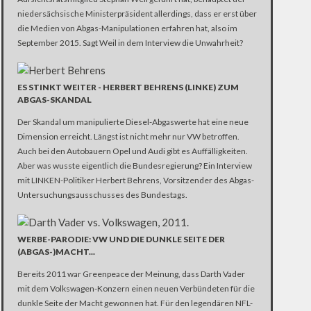
niedersächsische Ministerpräsident allerdings, dass er erst über
die Medien von Abgas-Manipulationen erfahren hat, also im
September 2015. Sagt Weil in dem Interview die Unwahrheit?
ES STINKT WEITER - HERBERT BEHRENS (LINKE) ZUM
ABGAS-SKANDAL
Der Skandal um manipulierte Diesel-Abgaswerte hat eine neue
Dimension erreicht. Längst ist nicht mehr nur VW betroffen.
Auch bei den Autobauern Opel und Audi gibt es Auffälligkeiten.
Aber was wusste eigentlich die Bundesregierung? Ein Interview
mit LINKEN-Politiker Herbert Behrens, Vorsitzender des Abgas-
Untersuchungsausschusses des Bundestags.
WERBE-PARODIE: VW UND DIE DUNKLE SEITE DER
(ABGAS-)MACHT...
Bereits 2011 war Greenpeace der Meinung, dass Darth Vader
mit dem Volkswagen-Konzern einen neuen Verbündeten für die
dunkle Seite der Macht gewonnen hat. Für den legendären NFL-