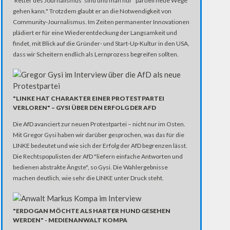
'Retter des Journalismus' sind und man nur "partiell neue Wege
gehen kann." Trotzdem glaubt er an die Notwendigkeit von
Community-Journalismus. Im Zeiten permanenter Innovationen
plädiert er für eine Wiederentdeckung der Langsamkeit und
findet, mit Blick auf die Gründer- und Start-Up-Kultur in den USA,
dass wir Scheitern endlich als Lernprozess begreifen sollten.
"LINKE HAT CHARAKTER EINER PROTESTPARTEI
VERLOREN" – GYSI ÜBER DEN ERFOLG DER AFD
Die AfD avanciert zur neuen Protestpartei – nicht nur im Osten.
Mit Gregor Gysi haben wir darüber gesprochen, was das für die
LINKE bedeutet und wie sich der Erfolg der AfD begrenzen lässt.
Die Rechtspopulisten der AfD "liefern einfache Antworten und
bedienen abstrakte Ängste", so Gysi. Die Wahlergebnisse
machen deutlich, wie sehr die LINKE unter Druck steht.
"ERDOGAN MÖCHTE ALS HARTER HUND GESEHEN
WERDEN" - MEDIENANWALT KOMPA