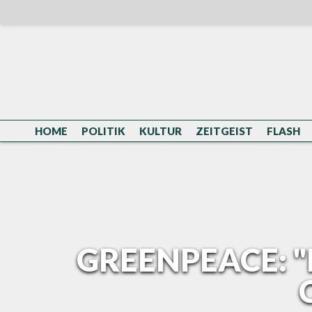
Skip
to
content
HOME
POLITIK
KULTUR
ZEITGEIST
FLASH
GREENPEACE: "