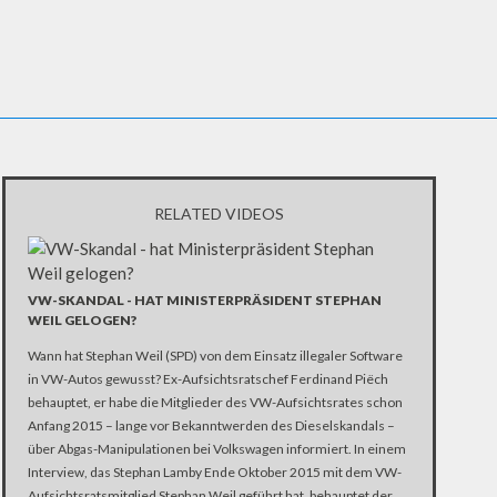
RELATED VIDEOS
VW-SKANDAL - HAT MINISTERPRÄSIDENT STEPHAN
WEIL GELOGEN?
Wann hat Stephan Weil (SPD) von dem Einsatz illegaler Software
in VW-Autos gewusst? Ex-Aufsichtsratschef Ferdinand Piëch
behauptet, er habe die Mitglieder des VW-Aufsichtsrates schon
Anfang 2015 – lange vor Bekanntwerden des Dieselskandals –
über Abgas-Manipulationen bei Volkswagen informiert. In einem
Interview, das Stephan Lamby Ende Oktober 2015 mit dem VW-
Aufsichtsratsmitglied Stephan Weil geführt hat, behauptet der