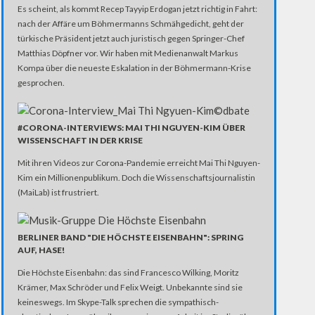
Es scheint, als kommt Recep Tayyip Erdogan jetzt richtig in Fahrt:
nach der Affäre um Böhmermanns Schmähgedicht, geht der
türkische Präsident jetzt auch juristisch gegen Springer-Chef
Matthias Döpfner vor. Wir haben mit Medienanwalt Markus
Kompa über die neueste Eskalation in der Böhmermann-Krise
gesprochen.
#CORONA-INTERVIEWS: MAI THI NGUYEN-KIM ÜBER
WISSENSCHAFT IN DER KRISE
Mit ihren Videos zur Corona-Pandemie erreicht Mai Thi Nguyen-
Kim ein Millionenpublikum. Doch die Wissenschaftsjournalistin
(MaiLab) ist frustriert.
BERLINER BAND "DIE HÖCHSTE EISENBAHN": SPRING
AUF, HASE!
Die Höchste Eisenbahn: das sind Francesco Wilking, Moritz
Krämer, Max Schröder und Felix Weigt. Unbekannte sind sie
keineswegs. Im Skype-Talk sprechen die sympathisch-