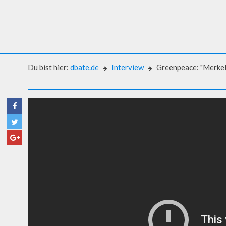
Du bist hier:
dbate.de
Interview
Greenpeace: "Merkel
Interview
GREENPEACE: "MERKEL MUSS
CHEFSACHE MACHEN"