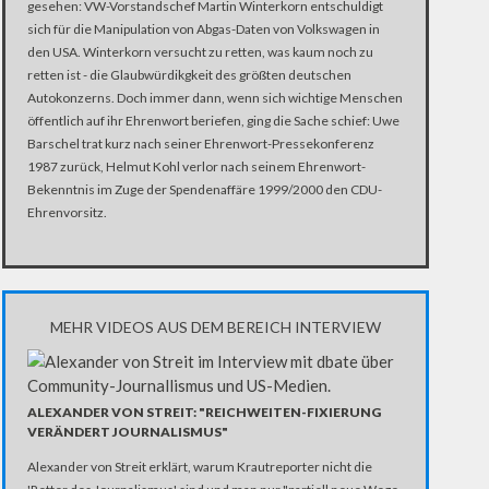
gesehen: VW-Vorstandschef Martin Winterkorn entschuldigt
sich für die Manipulation von Abgas-Daten von Volkswagen in
den USA. Winterkorn versucht zu retten, was kaum noch zu
retten ist - die Glaubwürdikgkeit des größten deutschen
Autokonzerns. Doch immer dann, wenn sich wichtige Menschen
öffentlich auf ihr Ehrenwort beriefen, ging die Sache schief: Uwe
Barschel trat kurz nach seiner Ehrenwort-Pressekonferenz
1987 zurück, Helmut Kohl verlor nach seinem Ehrenwort-
Bekenntnis im Zuge der Spendenaffäre 1999/2000 den CDU-
Ehrenvorsitz.
MEHR VIDEOS AUS DEM BEREICH INTERVIEW
ALEXANDER VON STREIT: "REICHWEITEN-FIXIERUNG
VERÄNDERT JOURNALISMUS"
Alexander von Streit erklärt, warum Krautreporter nicht die