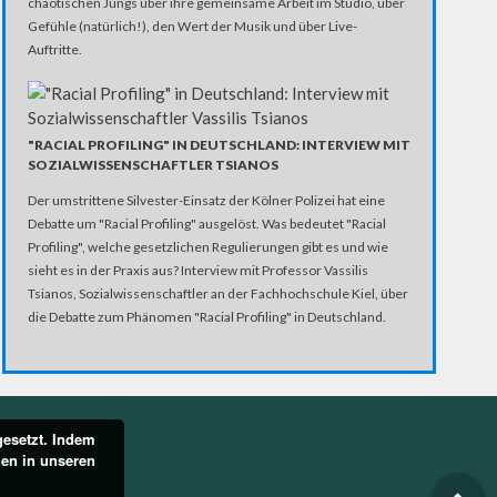
chaotischen Jungs über ihre gemeinsame Arbeit im Studio, über
Gefühle (natürlich!), den Wert der Musik und über Live-
Auftritte.
"RACIAL PROFILING" IN DEUTSCHLAND: INTERVIEW MIT
SOZIALWISSENSCHAFTLER TSIANOS
Der umstrittene Silvester-Einsatz der Kölner Polizei hat eine
Debatte um "Racial Profiling" ausgelöst. Was bedeutet "Racial
Profiling", welche gesetzlichen Regulierungen gibt es und wie
sieht es in der Praxis aus? Interview mit Professor Vassilis
Tsianos, Sozialwissenschaftler an der Fachhochschule Kiel, über
die Debatte zum Phänomen "Racial Profiling" in Deutschland.
gesetzt. Indem
nen in unseren