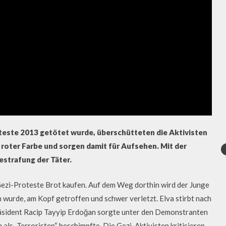
teste 2013 getötet wurde, überschütteten die Aktivisten
 roter Farbe und sorgen damit für Aufsehen. Mit der
estrafung der Täter.
 Gezi-Proteste Brot kaufen. Auf dem Weg dorthin wird der Junge
 wurde, am Kopf getroffen und schwer verletzt. Elva stirbt nach
äsident Racip Tayyip Erdoğan sorgte unter den Demonstranten
als „Terroristen“ beschimpfte. Die Gezi-Aktivisten kritisieren