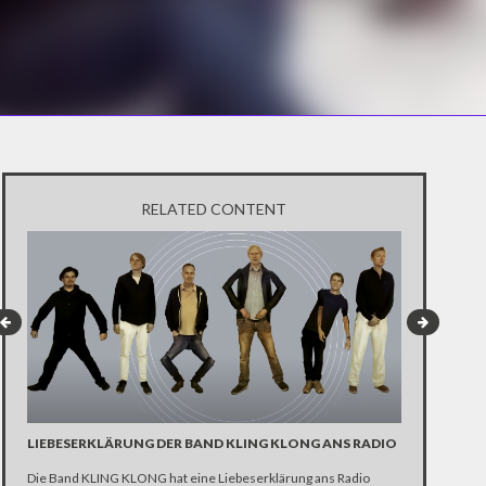
RELATED CONTENT
LIEBESERKLÄRUNG DER BAND KLING KLONG ANS RADIO
"WIR BRAUC
ANHÄNGER 
Die Band KLING KLONG hat eine Liebeserklärung ans Radio