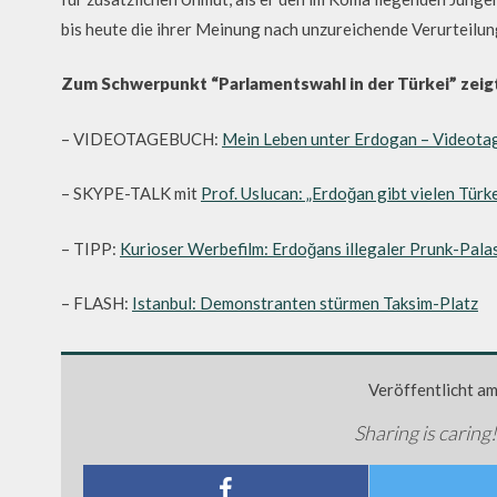
bis heute die ihrer Meinung nach unzureichende Verurteilun
Zum Schwerpunkt “Parlamentswahl in der Türkei” zeigt
– VIDEOTAGEBUCH:
Mein Leben unter Erdogan – Videotag
– SKYPE-TALK mit
Prof. Uslucan: „Erdoğan gibt vielen Türke
– TIPP:
Kurioser Werbefilm: Erdoğans illegaler Prunk-Pala
– FLASH:
Istanbul: Demonstranten stürmen Taksim-Platz
Veröffentlicht a
Sharing is caring!