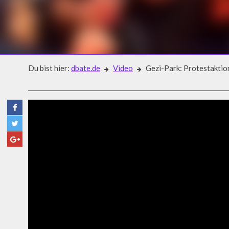
Du bist hier:
dbate.de
Video
Gezi-Park: Protestaktion
Video
GEZI-PARK: PROTESTAKTIO
ELVAN