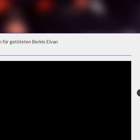
 für getöteten Berkin Elvan
N FÜR GETÖTETEN BERKIN