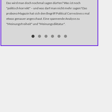
Der G20-Gipfel
Das wird man doch nochmal sagen dürfen? Was ist noch
statt. Das Sa
"politisch korrekt" – und was darf man nicht mehr sagen? Das
hat passend z
probono Magazin hat sich den Begriff Political Correctness mal
einen Song verö
etwas genauer angeschaut. Eine spannende Analyse zu
der den G20-Gi
"Meinungsfreiheit" und "Meinungsdiktatur".