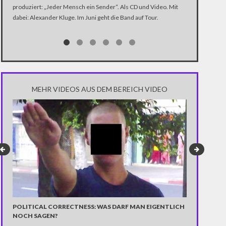
produziert: „Jeder Mensch ein Sender“. Als CD und Video. Mit
In der Dokume
dabei: Alexander Kluge. Im Juni geht die Band auf Tour.
Katastrophe" 
Trump über di
Notwendigkeit 
gewinnen.
MEHR VIDEOS AUS DEM BEREICH VIDEO
ACHTUNG, SA
POLITICAL CORRECTNESS: WAS DARF MAN EIGENTLICH
HAMBURG
NOCH SAGEN?