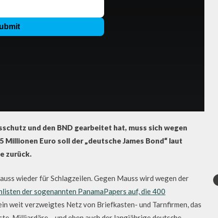
sschutz und den BND gearbeitet hat, muss sich wegen
 Millionen Euro soll der „deutsche James Bond“ laut
e zurück.
 Mauss wieder für Schlagzeilen. Gegen Mauss wird wegen der
listen der sogenannten PanamaPapers auf, die 400
 ein weit verzweigtes Netz von Briefkasten- und Tarnfirmen, das
te, Milliardäre – und eben auch der langjährige deutsche