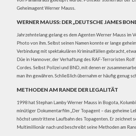
Geheimagent Werner Mauss.
WERNER MAUSS: DER „DEUTSCHE JAMES BON
Jahrzehntelang gelang es dem Agenten Werner Mauss im Ver
Photo von ihm. Selbst seinen Namen konnte er lange gehei
Verbindung mit spektakulären Kriminalfällen gebracht, etwa
Düe in Hannover, der Verhaftung des RAF-Terroristen Rolf
Cordes. Selbst Polizei und BND, mit denen er zusammenarbe
man ihn gewähren. Schließlich übernahm er häufig genug sc
METHODEN AM RANDE DER LEGALITÄT
1998 hat Stephan Lamby Werner Mauss in Bogota, Kolumbie
minütiger Dokumentarfilm „Der Topagent – das geheime Le
höchst umstrittene Laufbahn des Topagenten. Er zeichnet s
Multimillionär nach und beschreibt seine Methoden am Rand