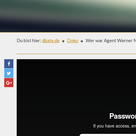
Du bist hier:
dbate.de
Doku
Wer war Agent Werner M
Doku
WER WAR AGENT WERNER M
Der Topagent - das geheime Leben des Werner Mauss (dbat