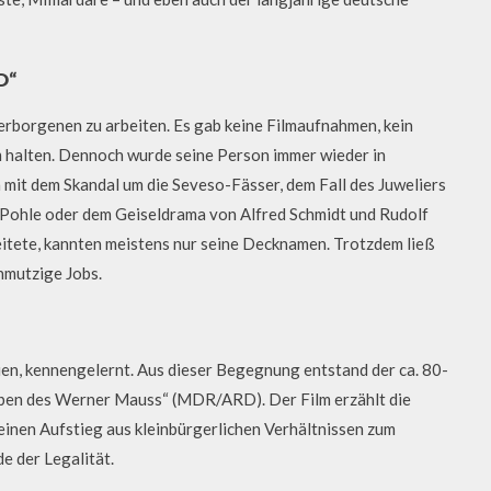
D“
borgenen zu arbeiten. Es gab keine Filmaufnahmen, kein
m halten. Dennoch wurde seine Person immer wieder in
 mit dem Skandal um die Seveso-Fässer, dem Fall des Juweliers
 Pohle oder dem Geiseldrama von Alfred Schmidt und Rudolf
itete, kannten meistens nur seine Decknamen. Trotzdem ließ
hmutzige Jobs.
n, kennengelernt. Aus dieser Begegnung entstand der ca. 80-
ben des Werner Mauss“ (MDR/ARD). Der Film erzählt die
einen Aufstieg aus kleinbürgerlichen Verhältnissen zum
e der Legalität.