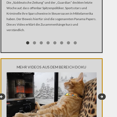
Die „Süddeutsche Zeitung“ und der „Guardian“ deckten letzte
mit Komiker J
Woche auf, dass offenbar Spitzenpolitiker, Sportsstars und
Kriminelle ihre Sparschweine in Steueroasen in Mittelamerika
haben. Der Beweis hierfür sind die sogenannten Panama Papers.
Dieses Video erklärt die Zusammenhänge kurz und
verständlich.
MEHR VIDEOS AUS DEM BEREICH DOKU