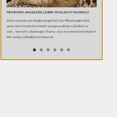
DIE SYNCH
PROBONO-MAGAZIN: LOBBY-SCHLACHT IN DER EU
Wer von uns ha
Schon mal was von Glyphosat gehört? Das Pflanzengift steht
Wie sehen die
unter dem Verdacht umwelt- und gesundheitsschädlich zu
ist wohl der "
sein... Vorsicht schwieriges Thema - also erst einmal eine Katze!
markanten St
Wir sind ja schließlich im Internet.