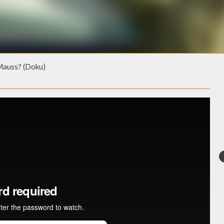
auss? (Doku)
AUSS? (DOKU)
e.de)
from
ECO Media TV-Produktion GmbH
on
Vimeo
.