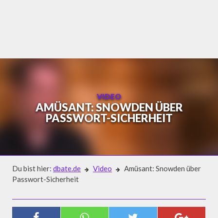
Skip
to
content
VIDEO
AMÜSANT: SNOWDEN ÜBER
PASSWORT-SICHERHEIT
Du bist hier:
dbate.de
Video
Amüsant: Snowden über
Passwort-Sicherheit
Video
AMÜSANT: SNOWDEN ÜBER