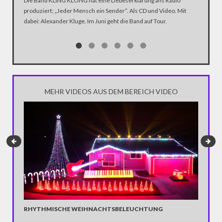
Die Band KLING KLONG hat eine Liebeserklärung ans Radio
produziert: „Jeder Mensch ein Sender“. Als CD und Video. Mit
In der D
dabei: Alexander Kluge. Im Juni geht die Band auf Tour.
Katastro
über die
Notwendi
gewinne
MEHR VIDEOS AUS DEM BEREICH VIDEO
RHYTHMISCHE WEIHNACHTSBELEUCHTUNG
NACKT