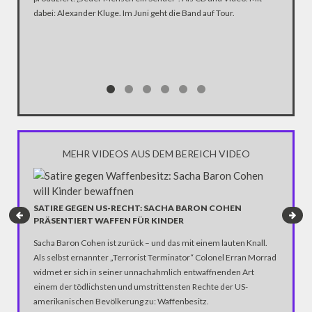
Katastro
dabei: Alexander Kluge. Im Juni geht die Band auf Tour.
über die
Notwendi
gewinne
MEHR VIDEOS AUS DEM BEREICH VIDEO
SATIRE GEGEN US-RECHT: SACHA BARON COHEN
GEGEN 
PRÄSENTIERT WAFFEN FÜR KINDER
BEHIND
Sacha Baron Cohen ist zurück – und das mit einem lauten Knall.
Im Capit
Als selbst ernannter „Terrorist Terminator“ Colonel Erran Morrad
Szenen. 
widmet er sich in seiner unnachahmlich entwaffnenden Art
Gesundhe
einem der tödlichsten und umstrittensten Rechte der US-
Menschen
amerikanischen Bevölkerung zu: Waffenbesitz.
gewaltsa