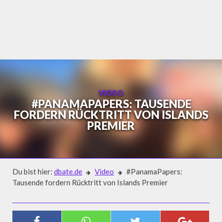
Skip
to
content
VIDEO
#PANAMAPAPERS: TAUSENDE
FORDERN RÜCKTRITT VON ISLANDS
PREMIER
Du bist hier:
dbate.de
Video
#PanamaPapers:
Tausende fordern Rücktritt von Islands Premier
Video
#PANAMAPAPERS: TAUSENDE