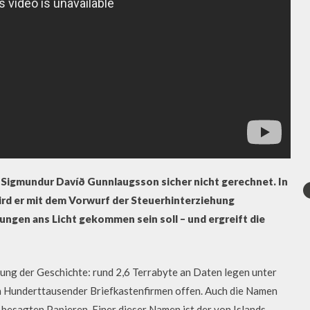
r Sigmundur Davíð Gunnlaugsson sicher nicht gerechnet. In
rd er mit dem Vorwurf der Steuerhinterziehung
ungen ans Licht gekommen sein soll – und ergreift die
hung der Geschichte: rund 2,6 Terrabyte an Daten legen unter
n Hunderttausender Briefkastenfirmen offen. Auch die Namen
esagten Papieren. Einer dieser Namen ist der von Islands