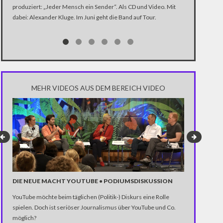
produziert: „Jeder Mensch ein Sender“. Als CD und Video. Mit
In der Dokume
dabei: Alexander Kluge. Im Juni geht die Band auf Tour.
Katastrophe" 
Trump über di
Notwendigkeit 
gewinnen.
MEHR VIDEOS AUS DEM BEREICH VIDEO
DIE NEUE MACHT YOUTUBE ● PODIUMSDISKUSSION
YouTube möchte beim täglichen (Politik-) Diskurs eine Rolle
SELBSTVERS
spielen. Doch ist seriöser Journalismus über YouTube und Co.
möglich?
Ein Selbstvers