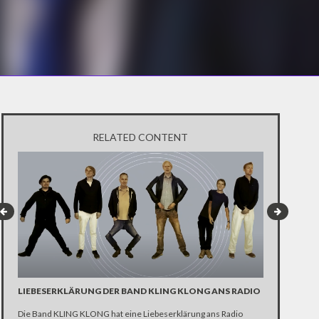
RELATED CONTENT
LIEBESERKLÄRUNG DER BAND KLING KLONG ANS RADIO
"WIR BRAUC
ANHÄNGER 
Die Band KLING KLONG hat eine Liebeserklärung ans Radio