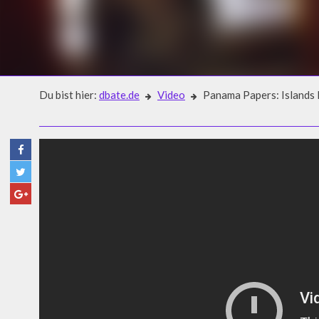
Du bist hier:
dbate.de
Video
Panama Papers: Islands 
Video
PANAMA PAPERS: ISLANDS P
INTERVIEW AB