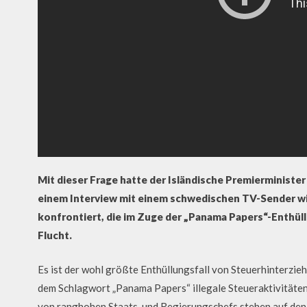
Mit dieser Frage hatte der Isländische Premierministe
einem Interview mit einem schwedischen TV-Sender wi
konfrontiert, die im Zuge der „Panama Papers“-Enthüll
Flucht.
Es ist der wohl größte Enthüllungsfall von Steuerhinterzie
dem Schlagwort „Panama Papers“ illegale Steueraktivitäte
von ranghohen Staats-und Regierungschefs stehen auf den b