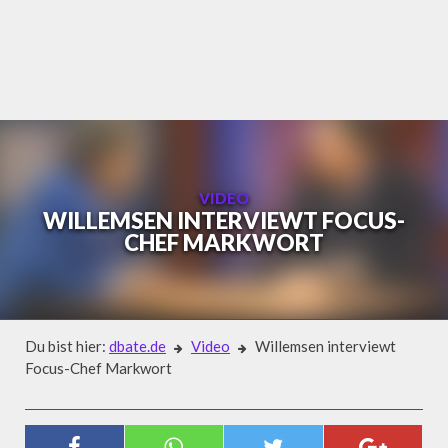
Skip
to
content
VIDEO
WILLEMSEN INTERVIEWT FOCUS-
CHEF MARKWORT
Du bist hier:
dbate.de
Video
Willemsen interviewt
Focus-Chef Markwort
Video
WILLEMSEN INTERVIEWT FOCUS-