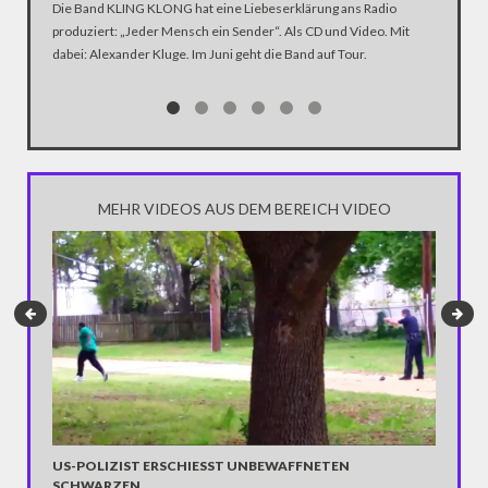
Die Band KLING KLONG hat eine Liebeserklärung ans Radio
produziert: „Jeder Mensch ein Sender“. Als CD und Video. Mit
In der D
dabei: Alexander Kluge. Im Juni geht die Band auf Tour.
Katastro
über die
Notwendi
gewinne
MEHR VIDEOS AUS DEM BEREICH VIDEO
US-POLIZIST ERSCHIESST UNBEWAFFNETEN S
KSK: D
CHWARZEN
BUNDE