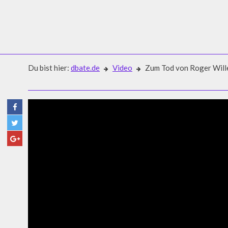
Du bist hier:
dbate.de
Video
Zum Tod von Roger Wille
Video
ZUM TOD VON ROGER WILLEM