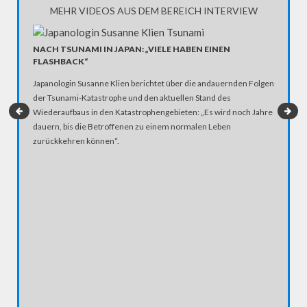
MEHR VIDEOS AUS DEM BEREICH INTERVIEW
NACH TSUNAMI IN JAPAN: „VIELE HABEN EINEN
FLASHBACK“
Japanologin Susanne Klien berichtet über die andauernden Folgen
der Tsunami-Katastrophe und den aktuellen Stand des
Wiederaufbaus in den Katastrophengebieten: „Es wird noch Jahre
dauern, bis die Betroffenen zu einem normalen Leben
zurückkehren können“.
STRÖBE
Lügen in 
spricht K