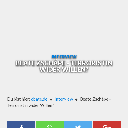
Skip
to
content
INTERVIEW
BEATE ZSCHÄPE - TERRORISTIN
WIDER WILLEN?
Du bist hier:
dbate.de
Interview
Beate Zschäpe -
Terroristin wider Willen?
Interview
BEATE ZSCHÄPE - TERRORISTIN