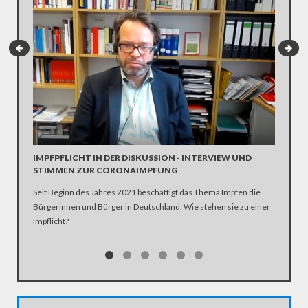
INTERV
Die SPD 
Scholz. 
IMPFPFLICHT IN DER DISKUSSION - INTERVIEW UND
STIMMEN ZUR CORONAIMPFUNG
Seit Beginn des Jahres 2021 beschäftigt das Thema Impfen die
Bürgerinnen und Bürger in Deutschland. Wie stehen sie zu einer
Impflicht?