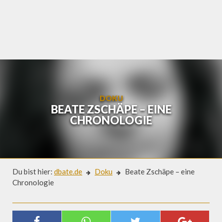
Skip
to
content
DOKU
BEATE ZSCHÄPE – EINE
CHRONOLOGIE
Du bist hier:
dbate.de
Doku
Beate Zschäpe – eine
Chronologie
Doku
BEATE ZSCHÄPE – EINE