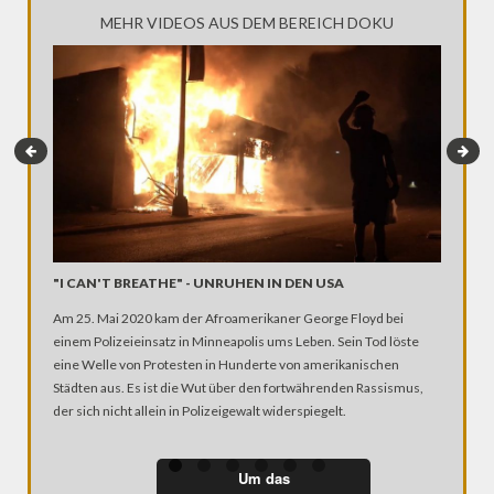
MEHR VIDEOS AUS DEM BEREICH DOKU
"I CAN'T BREATHE" - UNRUHEN IN DEN USA
TRAILE
Am 25. Mai 2020 kam der Afroamerikaner George Floyd bei
“Sie habe
einem Polizeieinsatz in Minneapolis ums Leben. Sein Tod löste
bei Mens
eine Welle von Protesten in Hunderte von amerikanischen
denen, d
Städten aus. Es ist die Wut über den fortwährenden Rassismus,
Möglichk
der sich nicht allein in Polizeigewalt widerspiegelt.
aufzuric
praktisch
in das L
Um das
kämpferi