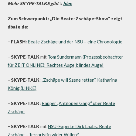
Mehr SKYPE-TALKS gibt´s
hier.
Zum Schwerpunkt: „Die Beate-Zschäpe-Show“ zeigt
dbate.de:
– FLASH:
Beate Zschäpe und der NSU – eine Chronologie
– SKYPE-TALK
mit
Tom Sundermann (Prozessbeobachter
für ZEIT ONLINE): Rechtes Auge, blindes Auge!
– SKYPE-TALK
:
„Zschäpe will Szene retten“, Katharina
König (LINKE)
–
SKYPE-TALK:
Rapper „Antilopen Gang“ über Beate
Zschäpe
– SKYPE-TALK
mit
NSU-Experte Dirk Laabs: Beate
Zschäpe – Terroristin wider Willen?