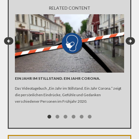
RELATED CONTENT
EIN JAHR IM STILLSTAND. EIN JAHR CORONA.
ARTE R
DER KA
Das Videotagebuch „Ein Jahr im Stillstand. Ein Jahr Corona.“ zeigt
die persönlichen Eindrücke, Gefühle und Gedanken
Was ist 
verschiedener Personen im Frühjahr 2020.
Ehen seg
Kirche Z