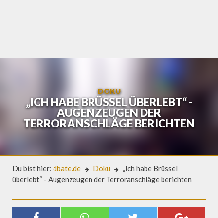
Skip
to
content
DOKU
„ICH HABE BRÜSSEL ÜBERLEBT“ -
AUGENZEUGEN DER
TERRORANSCHLÄGE BERICHTEN
Du bist hier:
dbate.de
Doku
„Ich habe Brüssel
überlebt“ - Augenzeugen der Terroranschläge berichten
Doku
„ICH HABE BRÜSSEL ÜBERLEBT“ -