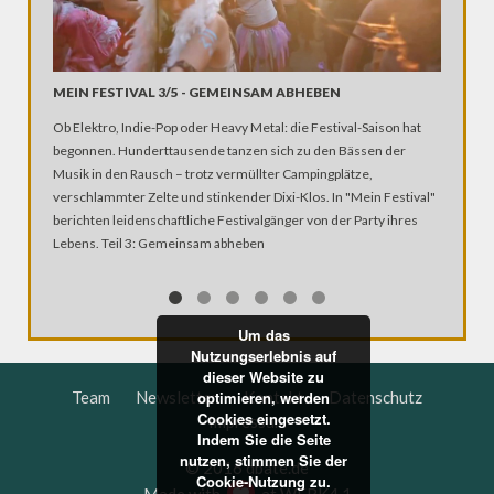
MIT DE
MEIN FESTIVAL 3/5 - GEMEINSAM ABHEBEN
Corona hä
Ob Elektro, Indie-Pop oder Heavy Metal: die Festival-Saison hat
Globetrot
begonnen. Hunderttausende tanzen sich zu den Bässen der
aktuell i
Musik in den Rausch – trotz vermüllter Campingplätze,
verschlammter Zelte und stinkender Dixi-Klos. In "Mein Festival"
berichten leidenschaftliche Festivalgänger von der Party ihres
Lebens. Teil 3: Gemeinsam abheben
Um das
Nutzungserlebnis auf
dieser Website zu
Team
Newsletter
Kontakt
Datenschutz
optimieren, werden
Cookies eingesetzt.
Impressum
Indem Sie die Seite
nutzen, stimmen Sie der
© 2016 dbate.de
Cookie-Nutzung zu.
Made with
at
WERK4.1