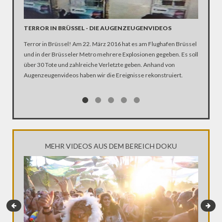
TERROR IN BRÜSSEL - DIE AUGENZEUGENVIDEOS
Terror in Brüssel! Am 22. März 2016 hat es am Flughafen Brüssel
BRÜSSE
und in der Brüsseler Metro mehrere Explosionen gegeben. Es soll
GEWAR
über 30 Tote und zahlreiche Verletzte geben. Anhand von
Stille in
Augenzeugenvideos haben wir die Ereignisse rekonstruiert.
Chefreda
Brüssel.
MEHR VIDEOS AUS DEM BEREICH DOKU