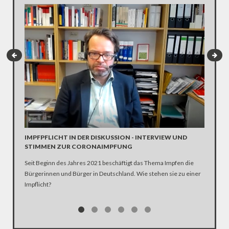
INTERV
Die SPD 
Scholz. 
IMPFPFLICHT IN DER DISKUSSION - INTERVIEW UND
STIMMEN ZUR CORONAIMPFUNG
Seit Beginn des Jahres 2021 beschäftigt das Thema Impfen die
Bürgerinnen und Bürger in Deutschland. Wie stehen sie zu einer
Impflicht?