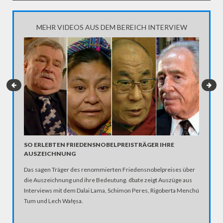
MEHR VIDEOS AUS DEM BEREICH INTERVIEW
SO ERLEBTEN FRIEDENSNOBELPREISTRÄGER IHRE
MISSTR
AUSZEICHNUNG
RECHE
Das sagen Träger des renommierten Friedensnobelpreises über
"Journali
die Auszeichnung und ihre Bedeutung. dbate zeigt Auszüge aus
und ande
Interviews mit dem Dalai Lama, Schimon Peres, Rigoberta Menchú
häufiger 
Tum und Lech Wałęsa.
etablier
Netzwerk
Grenzer