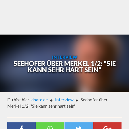
Skip
to
content
INTERVIEW
SEEHOFER ÜBER MERKEL 1/2: "SIE
KANN SEHR HART SEIN"
Du bist hier:
dbate.de
Interview
Seehofer über
Merkel 1/2: "Sie kann sehr hart sein"
Interview
SEEHOFER ÜBER MERKEL 1/2: "SIE