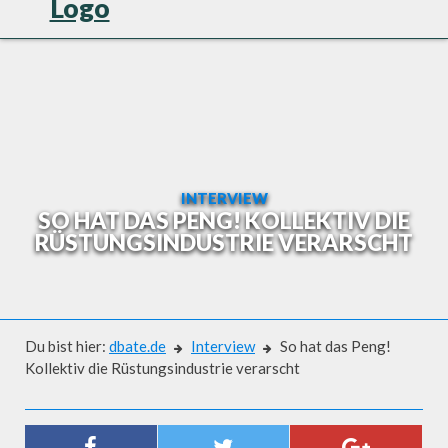
Skip
to
content
INTERVIEW
SO HAT DAS PENG! KOLLEKTIV DIE
RÜSTUNGSINDUSTRIE VERARSCHT
Du bist hier:
dbate.de
Interview
So hat das Peng!
Kollektiv die Rüstungsindustrie verarscht
Interview
SO HAT DAS PENG! KOLLEKTIV