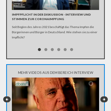
INTERV
Die SPD 
Scholz. 
IMPFPFLICHT IN DER DISKUSSION - INTERVIEW UND
STIMMEN ZUR CORONAIMPFUNG
Seit Beginn des Jahres 2021 beschäftigt das Thema Impfen die
Bürgerinnen und Bürger in Deutschland. Wie stehen sie zu einer
Impflicht?
MEHR VIDEOS AUS DEM BEREICH INTERVIEW