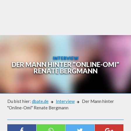
Skip
to
content
INTERVIEW
DER MANN HINTER "ONLINE-OMI"
RENATE BERGMANN
Du bist hier:
dbate.de
Interview
Der Mann hinter
"Online-Omi" Renate Bergmann
Interview
DER MANN HINTER "ONLINE-OMI"