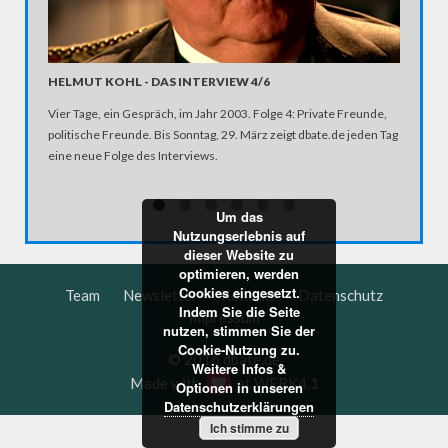
HELMUT KOHL - DAS INTERVIEW 4/6
VON WE
Vier Tage, ein Gespräch, im Jahr 2003. Folge 4: Private Freunde,
"Wir hat
politische Freunde. Bis Sonntag, 29. März zeigt dbate.de jeden Tag
über die
eine neue Folge des Interviews.
Bundeska
Wiederve
Um das
Nutzungserlebnis auf
dieser Website zu
optimieren, werden
Cookies eingesetzt.
Team
Newsletter
Kontakt
Datenschutz
Indem Sie die Seite
Impressum
nutzen, stimmen Sie der
Cookie-Nutzung zu.
© 2016 dbate.de
Weitere Infos &
Made with
at
WERK4.1
Optionen in unseren
Datenschutzerklärungen
Ich stimme zu