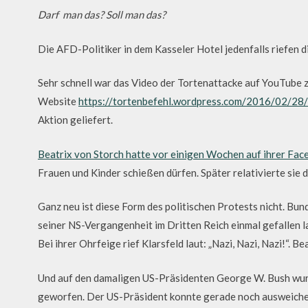
Darf man das? Soll man das?
Die AFD-Politiker in dem Kasseler Hotel jedenfalls riefen di
Sehr schnell war das Video der Tortenattacke auf YouTube z
Website
https://tortenbefehl.wordpress.com/2016/02/28/t
Aktion geliefert.
Beatrix von Storch hatte vor einigen Wochen auf ihrer Fa
Frauen und Kinder schießen dürfen. Später relativierte sie 
Ganz neu ist diese Form des politischen Protests nicht. B
seiner NS-Vergangenheit im Dritten Reich einmal gefallen l
Bei ihrer Ohrfeige rief Klarsfeld laut: „Nazi, Nazi, Nazi!“. Be
Und auf den damaligen US-Präsidenten George W. Bush wurd
geworfen. Der US-Präsident konnte gerade noch ausweich