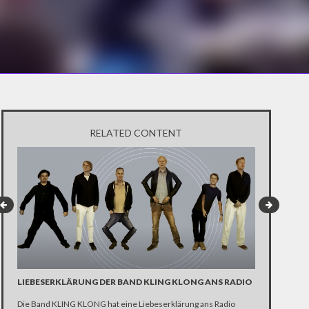
RELATED CONTENT
LIEBESERKLÄRUNG DER BAND KLING KLONG ANS RADIO
"WIR BRAUC
ANHÄNGER 
Die Band KLING KLONG hat eine Liebeserklärung ans Radio