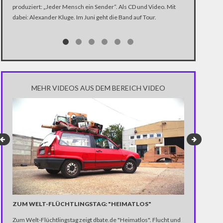
produziert: „Jeder Mensch ein Sender“. Als CD und Video. Mit
In der Dokume
dabei: Alexander Kluge. Im Juni geht die Band auf Tour.
Katastrophe" 
Trump über di
Notwendigkeit 
gewinnen.
MEHR VIDEOS AUS DEM BEREICH VIDEO
„ICH HABE N
ALLTAGSRAS
Er: "Ich bin hi
muss man eigen
seine Unterhal
und bleibt dab
ZUM WELT-FLÜCHTLINGSTAG: "HEIMATLOS"
Zum Welt-Flüchtlingstag zeigt dbate.de "Heimatlos". Flucht und