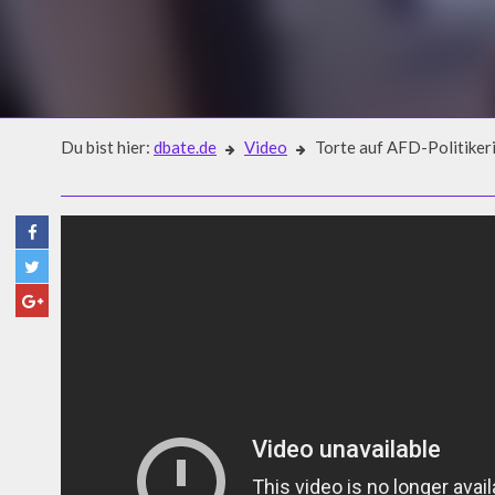
Du bist hier:
dbate.de
Video
Torte auf AFD-Politikerin
Video
TORTE AUF AFD-POLITIKERIN