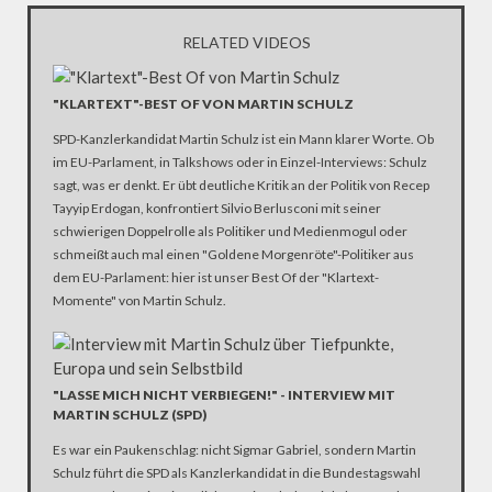
RELATED VIDEOS
"KLARTEXT"-BEST OF VON MARTIN SCHULZ
SPD-Kanzlerkandidat Martin Schulz ist ein Mann klarer Worte. Ob
im EU-Parlament, in Talkshows oder in Einzel-Interviews: Schulz
sagt, was er denkt. Er übt deutliche Kritik an der Politik von Recep
Tayyip Erdogan, konfrontiert Silvio Berlusconi mit seiner
schwierigen Doppelrolle als Politiker und Medienmogul oder
schmeißt auch mal einen "Goldene Morgenröte"-Politiker aus
dem EU-Parlament: hier ist unser Best Of der "Klartext-
Momente" von Martin Schulz.
"LASSE MICH NICHT VERBIEGEN!" - INTERVIEW MIT
MARTIN SCHULZ (SPD)
Es war ein Paukenschlag: nicht Sigmar Gabriel, sondern Martin
Schulz führt die SPD als Kanzlerkandidat in die Bundestagswahl