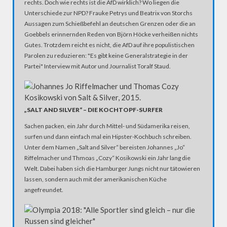
rechts. Doch wie rechts ist die AfD wirklich? Wo liegen die
Unterschiede zur NPD? Frauke Petrys und Beatrix von Storchs
Aussagen zum Schießbefehl an deutschen Grenzen oder die an
Goebbels erinnernden Reden von Björn Höcke verheißen nichts
Gutes. Trotzdem reicht es nicht, die AfD auf ihre populistischen
Parolen zu reduzieren: "Es gibt keine Generalstrategie in der
Partei" Interview mit Autor und Journalist Toralf Staud.
„SALT AND SILVER“ – DIE KOCHTOPF-SURFER
Sachen packen, ein Jahr durch Mittel- und Südamerika reisen,
surfen und dann einfach mal ein Hipster-Kochbuch schreiben.
Unter dem Namen „Salt and Silver“ bereisten Johannes „Jo“
Riffelmacher und Thmoas „Cozy“ Kosikowski ein Jahr lang die
Welt. Dabei haben sich die Hamburger Jungs nicht nur tätowieren
lassen, sondern auch mit der amerikanischen Küche
angefreundet.