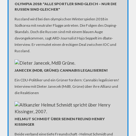
OLYMPIA 2018: "ALLE SPORTLER SIND GLEICH – NUR DIE
RUSSEN SIND GLEICHER"
Russland wird bei den olympischen Winterspielen 2018 in
Südkorea mit neutraler Flagge antreten. Die Folgen des Doping-
Skandals. Doch die Russen sind mit einem blauen Auge
davongekommen, sagt ARD-Journalist Hajo Seppelt im dbate-
Interview. Er vermutet einen dreckigen Deal zwischen IOC und
Russland.
JANECEK (MDB, GRÜNE): CANNABIS LEGALISIEREN!
Ein CDU-Politiker und ein Grüner fordern: Cannabis legalisieren!
Interview mit Dieter Janecek (MdB, Grüne) über ihre Allianz und
die Reaktionen
HELMUT SCHMIDT ÜBER SEINEN FREUND HENRY
KISSINGER
Beide verband eine tiefe Freundschaft - Helmut Schmidt und