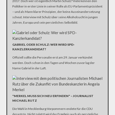
2017. Doch wer ist eigentlich Martin Schulz? Viele kennen den
Politiker in erster Linie in seiner Rolle als EU-Parlamentspräsident
– und als Mann klarer Prinzipien, der keine Auseinandersetzung
scheut. Interview mit Schulz über seine Alkoholsucht in jungen
Jahren, Europa und sein persönliches Selbstbild.
GABRIEL ODER SCHULZ: WER WIRD SPD-
KANZLERKANDIDAT?
Offiziell sollte die Personalie erst am 29. Januar verkündet
werden. Doch schon in den Tagen und Wochen zuvor lag der
Name Gabriel in der Luft.
"MERKEL MUSS SICH NEU ERFINDEN" – JOURNALIST
MICHAEL RUTZ
Die Wahl in Mecklenburg-Vorpommern endete für die CDU
desaströs. Nicht zuletzt wird das Ergebnis auch als persönliche