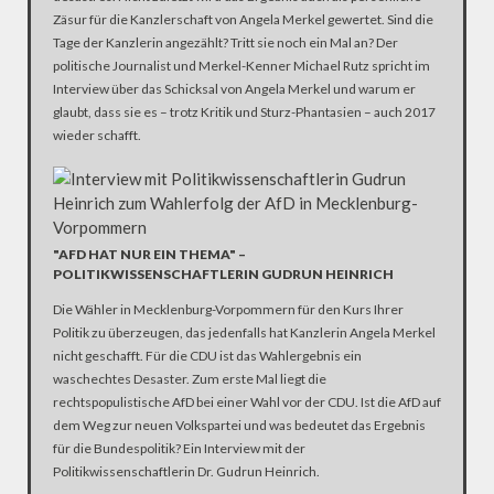
Zäsur für die Kanzlerschaft von Angela Merkel gewertet. Sind die
Tage der Kanzlerin angezählt? Tritt sie noch ein Mal an? Der
politische Journalist und Merkel-Kenner Michael Rutz spricht im
Interview über das Schicksal von Angela Merkel und warum er
glaubt, dass sie es – trotz Kritik und Sturz-Phantasien – auch 2017
wieder schafft.
"AFD HAT NUR EIN THEMA" –
POLITIKWISSENSCHAFTLERIN GUDRUN HEINRICH
Die Wähler in Mecklenburg-Vorpommern für den Kurs Ihrer
Politik zu überzeugen, das jedenfalls hat Kanzlerin Angela Merkel
nicht geschafft. Für die CDU ist das Wahlergebnis ein
waschechtes Desaster. Zum erste Mal liegt die
rechtspopulistische AfD bei einer Wahl vor der CDU. Ist die AfD auf
dem Weg zur neuen Volkspartei und was bedeutet das Ergebnis
für die Bundespolitik? Ein Interview mit der
Politikwissenschaftlerin Dr. Gudrun Heinrich.