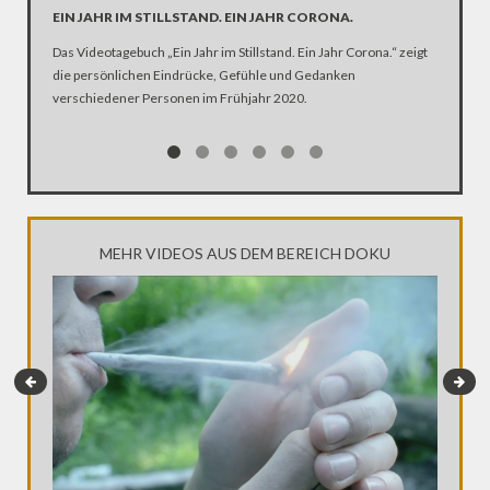
EIN JAHR IM STILLSTAND. EIN JAHR CORONA.
ARTE R
DER KA
Das Videotagebuch „Ein Jahr im Stillstand. Ein Jahr Corona.“ zeigt
die persönlichen Eindrücke, Gefühle und Gedanken
Was ist 
verschiedener Personen im Frühjahr 2020.
Ehen seg
Kirche Z
MEHR VIDEOS AUS DEM BEREICH DOKU