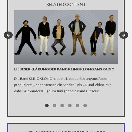
RELATED CONTENT
LIEBESERKLÄRUNG DER BAND KLING KLONG ANS RADIO
"WIR B
ANHÄN
Die Band KLING KLONG hat eine Liebeserklärung ans Radio
produziert: „Jeder Mensch ein Sender“. Als CD und Video. Mit
In der D
dabei: Alexander Kluge. Im Juni geht die Band auf Tour.
Katastro
über die
Notwendi
gewinne