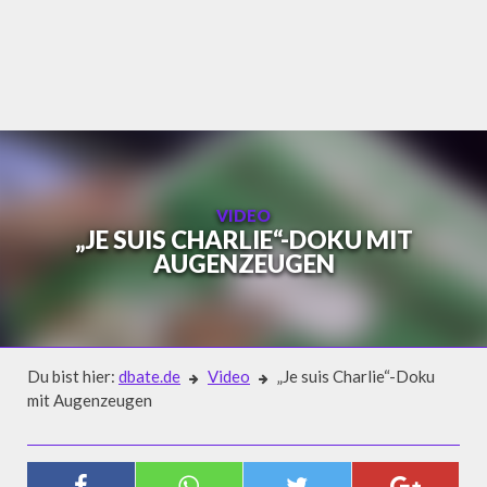
Skip
to
content
VIDEO
„JE SUIS CHARLIE“-DOKU MIT
AUGENZEUGEN
Du bist hier:
dbate.de
Video
„Je suis Charlie“-Doku
mit Augenzeugen
Video
„JE SUIS CHARLIE“-DOKU MIT