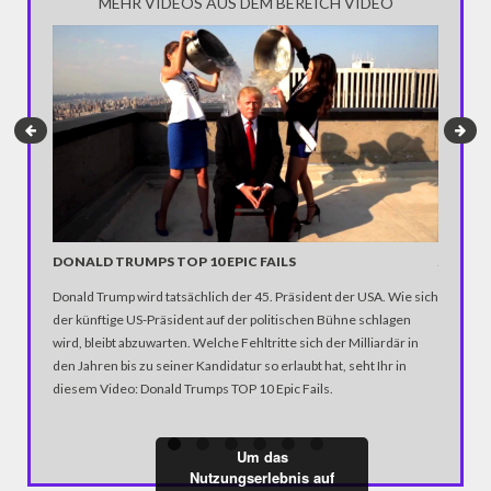
MEHR VIDEOS AUS DEM BEREICH VIDEO
DONALD TRUMPS TOP 10 EPIC FAILS
JAMES
TRUMP
Donald Trump wird tatsächlich der 45. Präsident der USA. Wie sich
Dass Jam
der künftige US-Präsident auf der politischen Bühne schlagen
inspirie
wird, bleibt abzuwarten. Welche Fehltritte sich der Milliardär in
seiner 'L
den Jahren bis zu seiner Kandidatur so erlaubt hat, seht Ihr in
und viels
diesem Video: Donald Trumps TOP 10 Epic Fails.
Um das
Nutzungserlebnis auf