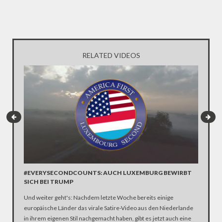
RELATED VIDEOS
#EVERYSECONDCOUNTS: AUCH LUXEMBURG BEWIRBT
SO WIT
SICH BEI TRUMP
VOR
Und weiter geht's: Nachdem letzte Woche bereits einige
"America
europäische Länder das virale Satire-Video aus den Niederlande
Satire-Vi
in ihrem eigenen Stil nachgemacht haben, gibt es jetzt auch eine
Präsiden