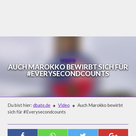
Skip
to
content
VIDEO
AUCH MAROKKO BEWIRBT SICH FÜR
#EVERYSECONDCOUNTS
Du bist hier:
dbate.de
Video
Auch Marokko bewirbt
sich für #Everysecondcounts
Video
AUCH MAROKKO BEWIRBT SICH