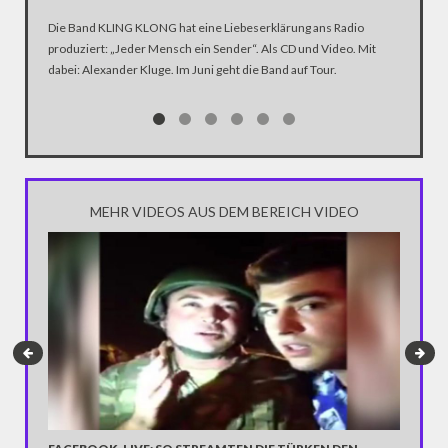
ANHÄN
Die Band KLING KLONG hat eine Liebeserklärung ans Radio
produziert: „Jeder Mensch ein Sender“. Als CD und Video. Mit
In der D
dabei: Alexander Kluge. Im Juni geht die Band auf Tour.
Katastro
über die
Notwendi
gewinne
MEHR VIDEOS AUS DEM BEREICH VIDEO