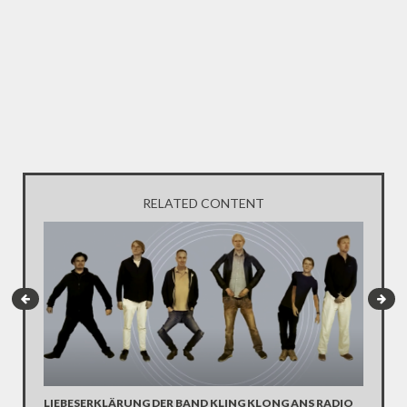
RELATED CONTENT
LIEBESERKLÄRUNG DER BAND KLING KLONG ANS RADIO
"WIR B