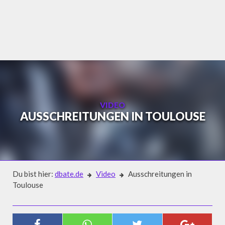
Skip
to
content
VIDEO
AUSSCHREITUNGEN IN TOULOUSE
Du bist hier:
dbate.de
Video
Ausschreitungen in
Toulouse
Video
AUSSCHREITUNGEN IN TOULOUSE