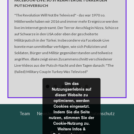
FACEBOOK-LIVE: SO STREAMTEN DIE TÜRKEN DEN
"WORLD
PUTSCHVERSUCH
"The Revolution Will Not Be Televised" - das war 1970 so.
Mittlerweile haben wir 2016 und immer mehr Ereignisse werden
live im Internet gestreamt. Der Terror-Anschlag in Nizza, Schüsse
auf Schwarze in den USA oder eben der gescheiterte
Militärputsch in der Türkei. Insbesondere via Facebook-Live
konnte man unmittelbar verfolgen, wie sich Polizisten und
Soldaten, Bürger und Militär gegenüberstanden und teilweise
angriffen. dbate zeigt einen Zusammenschnitt verschiedener
Live-Videos aus der Putsch-Nacht und den Tagen danach: "The
(failed) Military Coup In Turkey Was Televised"
Um das
Nutzungserlebnis auf
dieser Website zu
optimieren, werden
Cookies eingesetzt.
Indem Sie die Seite
Team
Newsletter
Kontakt
Datenschutz
nutzen, stimmen Sie der
Impressum
Cookie-Nutzung zu.
Weitere Infos &
© 2016 dbate.de