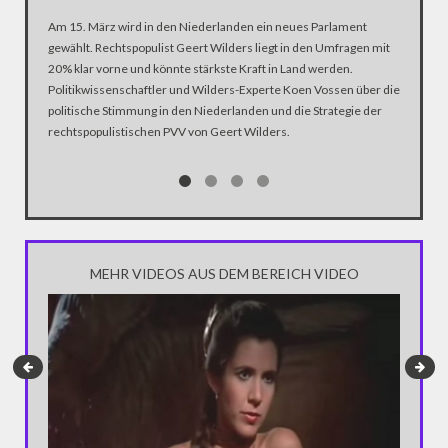
Am 15. März wird in den Niederlanden ein neues Parlament
Mit ihre
gewählt. Rechtspopulist Geert Wilders liegt in den Umfragen mit
Designer
20% klar vorne und könnte stärkste Kraft in Land werden.
aufmerks
Politikwissenschaftler und Wilders-Experte Koen Vossen über die
emotiona
politische Stimmung in den Niederlanden und die Strategie der
rechtspopulistischen PVV von Geert Wilders.
MEHR VIDEOS AUS DEM BEREICH VIDEO