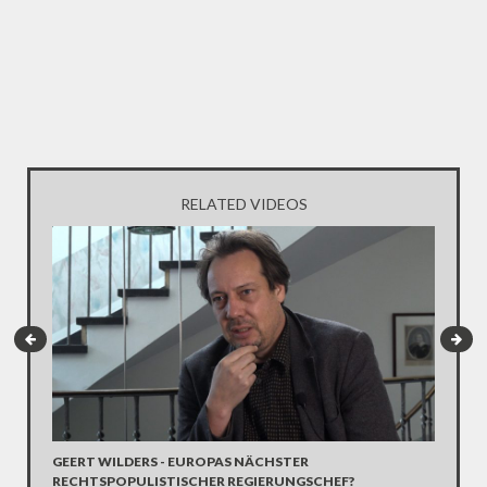
RELATED VIDEOS
GEERT WILDERS - EUROPAS NÄCHSTER
"DEAR 
RECHTSPOPULISTISCHER REGIERUNGSCHEF?
HAND. 