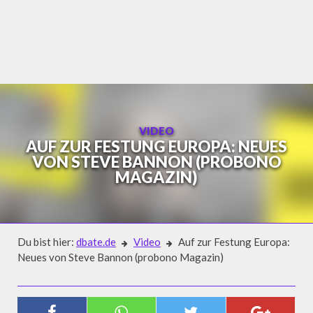
Skip
to
content
VIDEO
AUF ZUR FESTUNG EUROPA: NEUES
VON STEVE BANNON (PROBONO
MAGAZIN)
Du bist hier:
dbate.de
Video
Auf zur Festung Europa:
Neues von Steve Bannon (probono Magazin)
Video
AUF ZUR FESTUNG EUROPA: