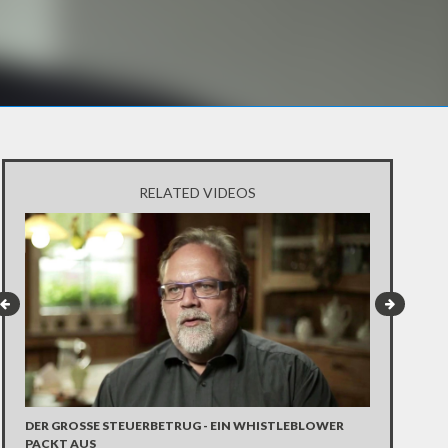
RELATED VIDEOS
HANS-CHRIS
DER GROSSE STEUERBETRUG - EIN WHISTLEBLOWER P
IN DER POLI
ACKT AUS