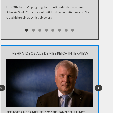
Hans-Christian
Lutz Otte hatte Zugang zu geheimen Kundendaten in einer
beenden. Der 
Schweiz Bank. Er hat sie verkauft. Und teuer dafür bezahlt. Die
sitzt, will sich
Geschichte eines Whistleblowers.
einzige direk
hat sich Ströb
zu Fraktionszw
umstrittenen A
MEHR VIDEOS AUS DEM BEREICH INTERVIEW
SEEHOFER ÜBER MERKEL 1/2: "SIE KANN SEHR HART
STERN-FOTO