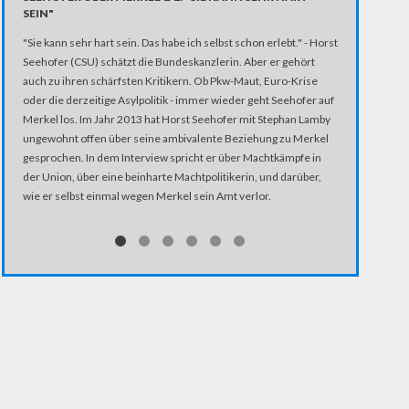
SEIN"
NO-GO"
"Sie kann sehr hart sein. Das habe ich selbst schon erlebt." - Horst
Seehofer (CSU) schätzt die Bundeskanzlerin. Aber er gehört
auch zu ihren schärfsten Kritikern. Ob Pkw-Maut, Euro-Krise
oder die derzeitige Asylpolitik - immer wieder geht Seehofer auf
Merkel los. Im Jahr 2013 hat Horst Seehofer mit Stephan Lamby
ungewohnt offen über seine ambivalente Beziehung zu Merkel
gesprochen. In dem Interview spricht er über Machtkämpfe in
der Union, über eine beinharte Machtpolitikerin, und darüber,
wie er selbst einmal wegen Merkel sein Amt verlor.