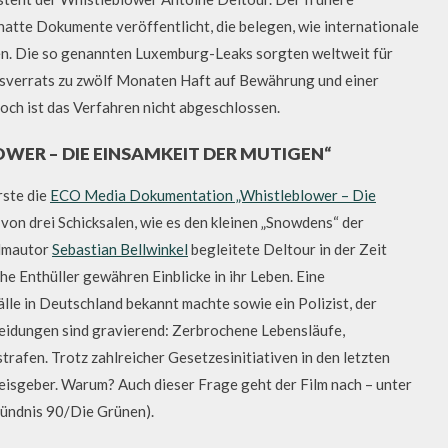
tte Dokumente veröffentlicht, die belegen, wie internationale
n. Die so genannten Luxemburg-Leaks sorgten weltweit für
verrats zu zwölf Monaten Haft auf Bewährung und einer
Noch ist das Verfahren nicht abgeschlossen.
ER – DIE EINSAMKEIT DER MUTIGEN“
ste die
ECO Media Dokumentation „Whistleblower – Die
 von drei Schicksalen, wie es den kleinen „Snowdens“ der
ilmautor
Sebastian Bellwinkel
begleitete Deltour in der Zeit
e Enthüller gewähren Einblicke in ihr Leben. Eine
älle in Deutschland bekannt machte sowie ein Polizist, der
heidungen sind gravierend: Zerbrochene Lebensläufe,
rafen. Trotz zahlreicher Gesetzesinitiativen in den letzten
eisgeber. Warum? Auch dieser Frage geht der Film nach – unter
ündnis 90/Die Grünen).