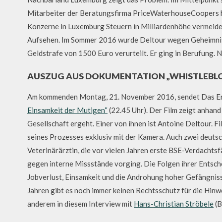
Mitarbeiter der Beratungsfirma PriceWaterhouseCoopers ha
Konzerne in Luxemburg Steuern in Milliardenhöhe vermeide
Aufsehen. Im Sommer 2016 wurde Deltour wegen Geheimnis
Geldstrafe von 1500 Euro verurteilt. Er ging in Berufung. 
AUSZUG AUS DOKUMENTATION „WHISTLEBLOW
Am kommenden Montag, 21. November 2016, sendet Das Er
Einsamkeit der Mutigen“
(22.45 Uhr). Der Film zeigt anhand
Gesellschaft ergeht. Einer von ihnen ist Antoine Deltour. F
seines Prozesses exklusiv mit der Kamera. Auch zwei deutsch
Veterinärärztin, die vor vielen Jahren erste BSE-Verdachtsf
gegen interne Missstände vorging. Die Folgen ihrer Entsc
Jobverlust, Einsamkeit und die Androhung hoher Gefängnisst
Jahren gibt es noch immer keinen Rechtsschutz für die Hinw
anderem in diesem Interview mit
Hans-Christian Ströbele
(B