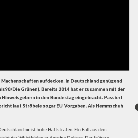
le Machenschaften aufdecken, in Deutschland genügend
nis90/Die Grünen). Bereits 2014 hat er zusammen mit der
Hinweisgebern in den Bundestag eingebracht. Passiert
spricht laut Ströbele sogar EU-Vorgaben. Als Hemmschuh
.
 Deutschland meist hohe Haftstrafen. Ein Fall aus dem
steht der Whistleblower Antoine Deltour. Der frühere