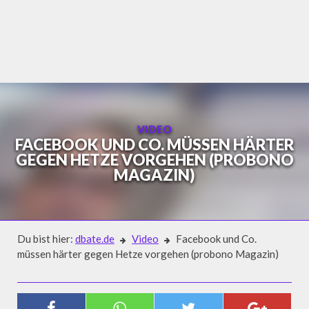
Skip
to
content
VIDEO
FACEBOOK UND CO. MÜSSEN HÄRTER
GEGEN HETZE VORGEHEN (PROBONO
MAGAZIN)
Du bist hier:
dbate.de
Video
Facebook und Co.
müssen härter gegen Hetze vorgehen (probono Magazin)
Video
FACEBOOK UND CO. MÜSSEN