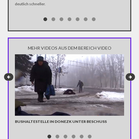
deutlich schneller.
MEHR VIDEOS AUS DEM BEREICH VIDEO
JORDAN
Mit eine
BUSHALTESTELLE IN DONEZK UNTER BESCHUSS
beeindru
hin zu d
machen 