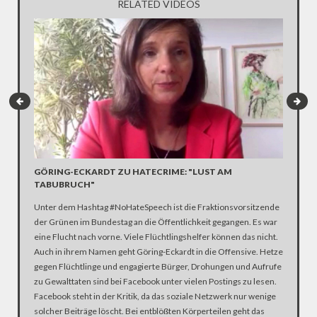
RELATED VIDEOS
GÖRING-ECKARDT ZU HATECRIME: "LUST AM
RACHE-
TABUBRUCH"
2011 - E
Unter dem Hashtag #NoHateSpeech ist die Fraktionsvorsitzende
Facebook
der Grünen im Bundestag an die Öffentlichkeit gegangen. Es war
Zugangsd
eine Flucht nach vorne. Viele Flüchtlingshelfer können das nicht.
In einem
Auch in ihrem Namen geht Göring-Eckardt in die Offensive. Hetze
zahlreic
gegen Flüchtlinge und engagierte Bürger, Drohungen und Aufrufe
der anon
zu Gewalttaten sind bei Facebook unter vielen Postings zu lesen.
werden di
Facebook steht in der Kritik, da das soziale Netzwerk nur wenige
Nie wird 
solcher Beiträge löscht. Bei entblößten Körperteilen geht das
können.