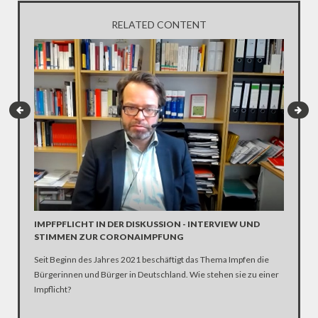
RELATED CONTENT
INTERV
Die SPD 
Scholz. 
IMPFPFLICHT IN DER DISKUSSION - INTERVIEW UND
STIMMEN ZUR CORONAIMPFUNG
Seit Beginn des Jahres 2021 beschäftigt das Thema Impfen die
Bürgerinnen und Bürger in Deutschland. Wie stehen sie zu einer
Impflicht?