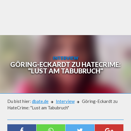
Skip
to
content
INTERVIEW
GÖRING-ECKARDT ZU HATECRIME:
"LUST AM TABUBRUCH"
Du bist hier:
dbate.de
Interview
Göring-Eckardt zu
HateCrime: "Lust am Tabubruch"
Interview
GÖRING-ECKARDT ZU