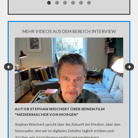
MEHR VIDEOS AUS DEM BEREICH INTERVIEW
KABAR
AUTOR STEPHAN WEICHERT ÜBER SEINEN FILM
SKAND
"MEDIENMACHER VON MORGEN"
Ist Jan 
Stephan Weichert spricht über die Zukunft der Medien, über den
Schmähge
Newswahn, den wir im digitalen Zeitalter täglich erleben und
mit eine
darüber, wie Journalismus verbessert werden kann.