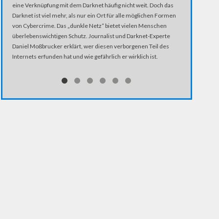
5 Jahre später
eine Verknüpfung mit dem Darknet häufig nicht weit. Doch das
Interview mit 
Darknet ist viel mehr, als nur ein Ort für alle möglichen Formen
von Cybercrime. Das „dunkle Netz“ bietet vielen Menschen
überlebenswichtigen Schutz. Journalist und Darknet-Experte
Daniel Moßbrucker erklärt, wer diesen verborgenen Teil des
Internets erfunden hat und wie gefährlich er wirklich ist.