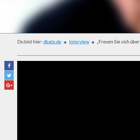
Du bist hier:
dbate.de
Interview
„Freuen Sie sich übe
Interview
„FREUEN SIE SICH ÜBER DIE
ALEXANDER KLUGE