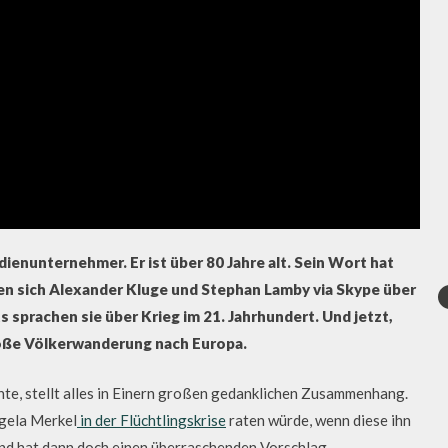
dienunternehmer. Er ist über 80 Jahre alt. Sein Wort hat
en sich Alexander Kluge und Stephan Lamby via Skype über
sprachen sie über Krieg im 21. Jahrhundert. Und jetzt,
große Völkerwanderung nach Europa.
te, stellt alles in Einern großen gedanklichen Zusammenhang.
ngela Merkel
in der Flüchtlingskrise
raten würde, wenn diese ihn
nd hat dann doch einen überraschenden Vorschlag.