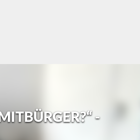
 MITBÜRGER?“ -