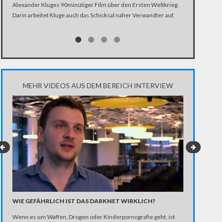
Alexander Kluges 90minütiger Film über den Ersten Weltkrieg.
Was wird in Sc
Darin arbeitet Kluge auch das Schicksal naher Verwandter auf.
legendäre Sher
zurück.
MEHR VIDEOS AUS DEM BEREICH INTERVIEW
NACH VERG
WIE GEFÄHRLICH IST DAS DARKNET WIRKLICH?
ABRECHNU
Wenn es um Waffen, Drogen oder Kinderpornografie geht, ist