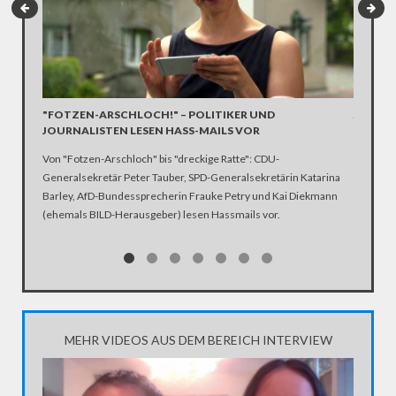
"FOTZEN-ARSCHLOCH!" – POLITIKER UND
JÖRG K
JOURNALISTEN LESEN HASS-MAILS VOR
KOMME
Von "Fotzen-Arschloch" bis "dreckige Ratte": CDU-
Von Lüge
Generalsekretär Peter Tauber, SPD-Generalsekretärin Katarina
schwere 
Barley, AfD-Bundessprecherin Frauke Petry und Kai Diekmann
eigentli
(ehemals BILD-Herausgeber) lesen Hassmails vor.
und ehe
Berichte
bei der 
MEHR VIDEOS AUS DEM BEREICH INTERVIEW