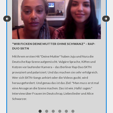
"WIR FICKEN DEINE MUTTER OHNE SCHWANZ" – RAP-
6 JAHR
DUO SXTN
NEUAN
Mit ihrem ersten Hit "Deine Mutter" haben Juju und Nura die
Die japa
Deutsche Rap-Szene aufgemischt. Vulgäre Sprache, Kiffen und
weiterer
Kotzen vor laufender Kamera – das Berliner Rap-Duo SXTN
Jahr spä
provoziert und polarisiert. Und das machen sie sehr erfolgreich.
Umweltsc
Wer sich SXTN-Songs anhört oder die Videos guckt, wird
davon ab
herausgefordert. Und genau das ist das Ziel: "Man muss erst mal
Vande Pu
eine Ansage an die Szene machen. Das ist wie ‚Hallo‘ sagen."
Fukushim
Interview über Frauen im Deutschrap, Liebeslieder und Alice
und den 
Schwarzer.
Reaktoru