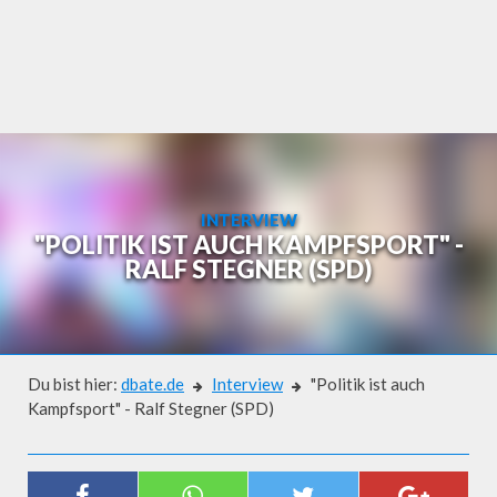
Skip
to
content
INTERVIEW
"POLITIK IST AUCH KAMPFSPORT" -
RALF STEGNER (SPD)
Du bist hier:
dbate.de
Interview
"Politik ist auch
Kampfsport" - Ralf Stegner (SPD)
Interview
"POLITIK IST AUCH